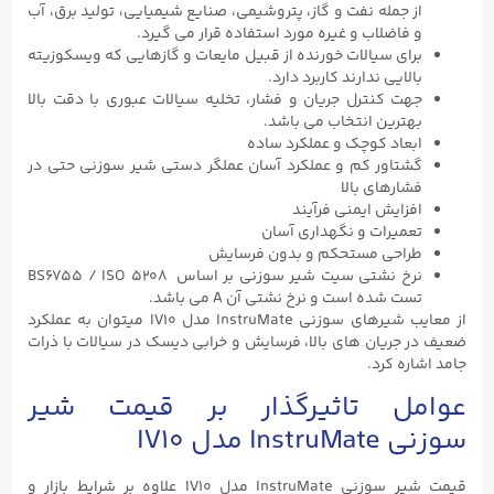
از جمله نفت و گاز، پتروشیمی، صنایع شیمیایی، تولید برق، آب
و فاضلاب و غیره مورد استفاده قرار می گیرد.
برای سیالات خورنده از قبیل مایعات و گازهایی که ویسکوزیته
بالایی ندارند کاربرد دارد.
جهت کنترل جریان و فشار، تخلیه سیالات عبوری با دقت بالا
بهترین انتخاب می باشد.
ابعاد کوچک و عملکرد ساده
گشتاور کم و عملکرد آسان عملگر دستی شیر سوزنی حتی در
فشارهای بالا
افزایش ایمنی فرآیند
تعمیرات و نگهداری آسان
طراحی مستحکم و بدون فرسایش
نرخ نشتی سیت شیر سوزنی بر اساس BS6755 / ISO ۵۲۰۸
تست شده است و نرخ نشتی آن A می باشد.
از معایب شیرهای سوزنی InstruMate مدل IV10 میتوان به عملکرد
ضعیف در جریان های بالا، فرسایش و خرابی دیسک در سیالات با ذرات
جامد اشاره کرد.
عوامل تاثیرگذار بر قیمت شیر
سوزنی InstruMate مدل IV10
قیمت شیر سوزنی InstruMate مدل IV10 علاوه بر شرایط بازار و