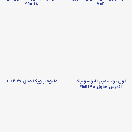
۹۹۰.۱۸
۷۰F
لول ترانسمیتر التراسونیک
مانومتر ویکا مدل ۱۱۱.۱۲.۲۷
اندرس هاوزر FMU۴۰