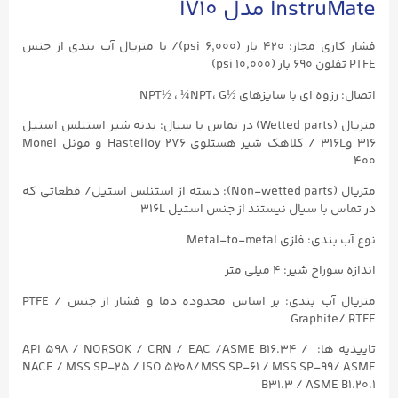
InstruMate مدل IV10
فشار کاری مجاز: ۴۲۰ بار (۶,۰۰۰ psi)/ با متریال آب بندی از جنس
PTFE تفلون ۶۹۰ بار (۱۰,۰۰۰ psi)
اتصال: رزوه ای با سایزهای ½NPT½ ، ¼NPT، G
متریال (Wetted parts) در تماس با سیال: بدنه شیر استنلس استیل
۳۱۶ و316L / کلاهک شیر هستلوی Hastelloy ۲۷۶ و مونل Monel
۴۰۰
متریال (Non-wetted parts): دسته از استنلس استیل/ قطعاتی که
در تماس با سیال نیستند از جنس استیل 316L
نوع آب بندی: فلزی Metal-to-metal
اندازه سوراخ شیر: ۴ میلی متر
متریال آب بندی: بر اساس محدوده دما و فشار از جنس PTFE /
Graphite/ RTFE
تاییدیه ها: API ۵۹۸ / NORSOK / CRN / EAC /ASME B16.۳۴ /
NACE / MSS SP-۲۵ / ISO ۵۲۰۸/ MSS SP-۶۱ / MSS SP-۹۹/ ASME
B31.۳ / ASME B1.۲۰.۱