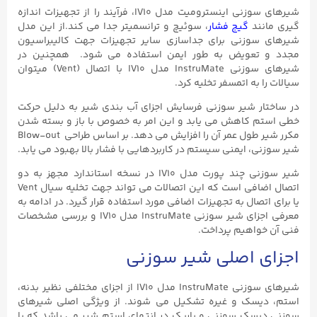
شیرهای سوزنی اینسترومیت مدل IV10، فرآیند را از تجهیزات اندازه
گیری مانند
گیج فشار
، سوئیچ و ترانسمیتر جدا می کند.از این مدل
شیرهای سوزنی برای جداسازی سایر تجهیزات جهت کالیبراسیون
مجدد و تعویض به طور ایمن استفاده می شود. همچنین در
شیرهای سوزنی InstruMate مدل IV10 با اتصال (Vent) میتوان
سیالات را به اتمسفر تخلیه کرد.
در ساختار شیر سوزنی فرسایش اجزای آب بندی شیر به دلیل حرکت
خطی استم کاهش می یابد و این امر به خصوص با باز و بسته شدن
مکرر شیر طول عمر آن را افزایش می دهد. بر اساس طراحی Blow-out
شیر سوزنی، ایمنی سیستم در کاربردهایی با فشار بالا بهبود می یابد.
شیر سوزنی چند پورت مدل IV10 در نسخه استاندارد مجهز به دو
اتصال اضافی است که این اتصالات می تواند جهت تخلیه سیال Vent
یا برای اتصال به تجهیزات اضافی مورد استفاده قرار گیرد. در ادامه به
معرفی اجزای شیر سوزنی InstruMate مدل IV10 و بررسی مشخصات
فنی آن خواهیم پرداخت.
اجزای اصلی شیر سوزنی
شیرهای سوزنی InstruMate مدل IV10 از اجزای مختلفی نظیر بدنه،
استم، دیسک و غیره تشکیل می شوند. از ویژگی اصلی شیرهای
سوزنی دیسک سوزنی و باریک در انتهای استم شیر می باشد که با