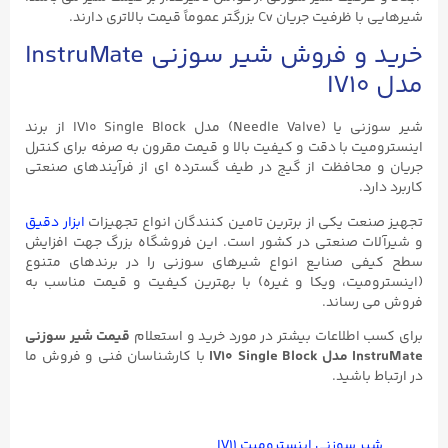
شیرهایی با ظرفیت جریان Cv بزرگتر عموماً قیمت بالاتری دارند.
خرید و فروش شیر سوزنی InstruMate
مدل IV10
شیر سوزنی یا (Needle Valve) مدل IV10 Single Block از برند
اینسترومیت با دقت و کیفیت بالا و قیمت مقرون به صرفه برای کنترل
جریان و محافظت از گیج در طیف گسترده ای از فرآیندهای صنعتی
کاربرد دارد.
تجهیز صنعت یکی از برترین تامین کنندگان انواع تجهیزات
ابزار دقیق
و شیرآلات صنعتی در کشور است. این فروشگاه بزرگ جهت افزایش
سطح کیفی صنایع انواع شیرهای سوزنی را در برندهای متنوع
(اینسترومیت، ویکا و غیره) با بهترین کیفیت و قیمت مناسب به
فروش می رساند.
برای کسب اطلاعات بیشتر در مورد خرید و استعلام
قیمت شیر سوزنی
InstruMate مدل IV10 Single Block
با کارشناسان فنی و فروش ما
در ارتباط باشید.
شیر سوزنی اینسترومیت IV۱۱