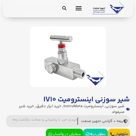
برق و ابزار دقیق
تجهیزات پایپینگ
شیر سوزنی اینسترومیت IV۱۰
شیر سوزنی
,
اینسترومیت InstruMate
,
خرید ابزار دقیق
,
خرید شیر
منیفولد
خریدی امن، با پشتیبانی و ضمانت بازگشت وجه
بیمه + گارانتی تجهیز صنعت
مشاوره فروش
سفارش در بله
سفارش در واتساپ