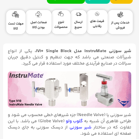
قیمت های
ارسال
تنوع
ضمانت اصل
خدمات پس از
مهلت تست
رقابتی
سریع
محصولات
بودن کالا
فروش
کالا
شیر سوزنی InstruMate مدل IV10 Single Block،
یکی از انواع
شیرآلات صنعتی می باشد که جهت تنظیم و کنترل دقیق جریان
سیالات در صنایع فرآیندی مختلف مورد استفاده قرار می گیرد.
شیر سوزنی یا (Needle Valve) جزء شیرهای خطی محسوب می شود و
طراحی ظاهری آن شبیه به
گلوب ولو
(Globe Valve) می باشد. با این
تفاوت که در ساختار
شیر سوزنی
از دیسک سوزنی به جای دیسک
صفحه ای استفاده می شود.