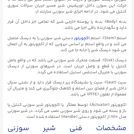
حرکت این سوزن داخل اوریفیس شیر مسیر جریان سیالات عبوری
کنترل می شود. در ادامه اجزای شیر سوزنی عبارتند از:
بدنه (Body): بدنه یا پوسته خارجی شیر که تمامی اجز داخل آن قرار
دارد و نگهدارنده باقی اجزا می باشد.
استم (Stem): استم
اکچویتور
دستی شیر سوزنی را به دیسک متصل
می کند و در واقع استم بر اساس نیرویی که از اکچویتور به آن اعمال
می شود دیسک شیر را جابه جا می کند.
دیسک (Disk): قسمت متحرک شیر سوزنی می باشد که در واقع عامل
کنترل یا قطع و وصل جریان است. در شیرهای سوزنی از دیسک
سوزنی با متریال استنلس استیل استفاده می گردد.
سیت (Seat): سیت یا نشیمنگاه زیر دیسک قرار دارد و از نشتی سیال
داخل شیر از فضای بین استم و کلاهک جلوگیری می کند و متریال آن
معمولا از تفلون (PTFE) می باشد.
اکچویتور (Actuator): توسط عملگر یا اکچویتور شیر سوزنی کنترل یا
باز و بسته می شود و روی شیر سوزنی نصب می گردد. در شیر سوزنی
مدل IV10 از اکچویتور دستی (Handle) استفاده شده است.
مشخصات فنی شیر سوزنی