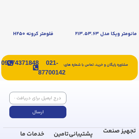
مانومتر ویکا مدل ۲۱۳.۵۳.۶۳
فلومتر کرونه H۲۵۰
09374371848
021-
مشاوره رایگان و خرید، تماس با شماره های:
87700142
ارسال
تجهیز صنعت
پشتیبانی
تامین
خدمات ما