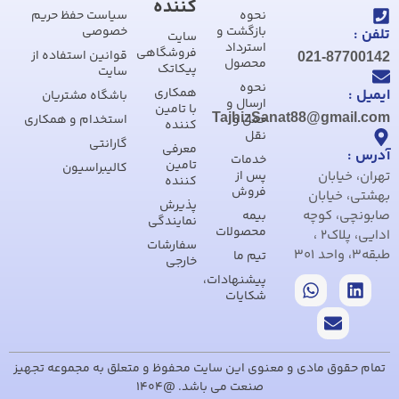
کننده
نحوه
سیاست حفظ حریم
بازگشت و
خصوصی
تلفن :
سایت
استرداد
فروشگاهی
قوانین استفاده از
021-87700142
محصول
پیکاتک
سایت
نحوه
همکاری
ایمیل :
باشگاه مشتریان
ارسال و
با تامین
TajhizSanat88@gmail.com
حمل و
استخدام و همکاری
کننده
نقل
گارانتی
معرفی
آدرس :
خدمات
تامین
کالیبراسیون
تهران، خیابان
پس از
کننده
فروش
بهشتی، خیابان
پذیرش
صابونچی، کوچه
بیمه
نمایندگی
محصولات
ادایی، پلاک2 ،
سفارشات
طبقه3، واحد 301
تیم ما
خارجی
پیشنهادات،
شکایات
تمام حقوق مادی و معنوی این سایت محفوظ و متعلق به مجموعه تجهیز
صنعت می باشد. @1404