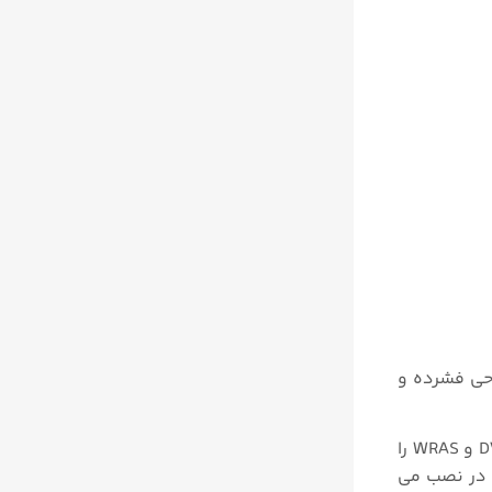
 طراحی فشرده و
وانسته است با توجه به کیفیت و استانداردهای مربوط به شیرهای کنترلی، تاییدیه های DVGW و WRAS را
 جریان در نصب می