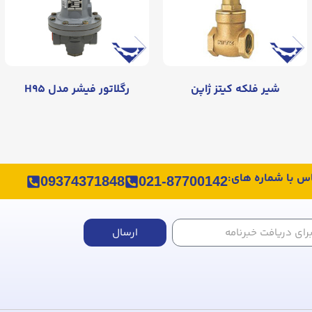
شير فلكه كيتز ژاپن
رگلاتور فیشر مدل H۹۵
اس با شماره های:
09374371848
021-87700142
ارسال