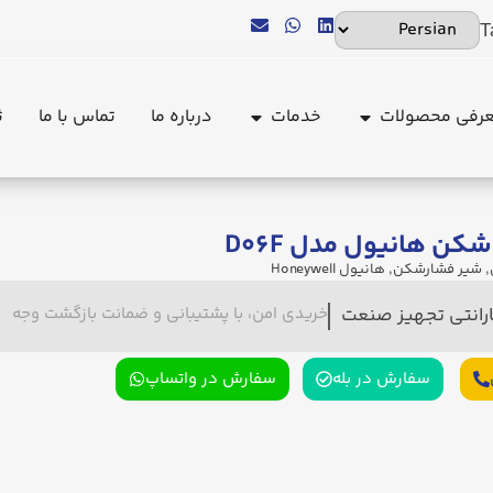
T
رفی محصولات
خدمات
درباره ما
تماس با ما
ث
کن هانیول مدل D۰۶F
,
شیر فشارشکن
,
هانیول Honeywell
ارانتی تجهیز صنعت
خریدی امن، با پشتیبانی و ضمانت بازگشت وجه
سفارش در بله
سفارش در واتساپ