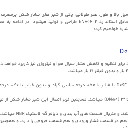
یار بالا و طول عمر طولانی، یکی از شیر های فشار شکن پرمصرف 
صنایع آب میباشد. شیر فشار شکن هانیول مدل D06F مطابق استاندارد EN806-۲ طراحی و تولید میشود
ره خواهیم کرد:
 برای تنظیم و کاهش فشار سیال هوا و نیتروژن نیز کاربرد خواهد د
دماب فرآیندی آب برای شیر فشار شکن هانیول م
سایز اتصال برای این شیر فشار شکن از “۱/۲ (DN15) تا “۲ (DN50) میباشد. همچنین نوع اتصال این شیر فشار
 متریال قسمت های آب بندی و دیافراگم لاستیک NBR میباشد.
ابلیت نصب گیج فشار هم در قسمت فشار ورودی و هم قسمت خروجی را دارد. و همچن