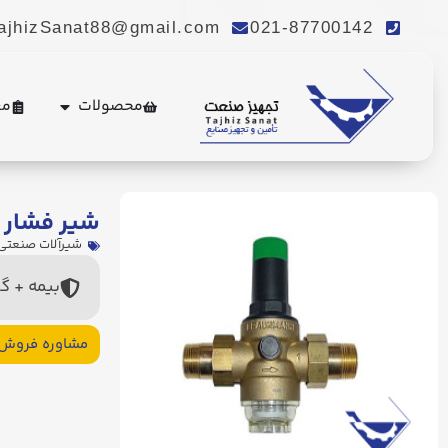
ajhizSanat88@gmail.com
021-87700142
محصولات
مع
شیر فشار ش
شیرآلات صنعتی
بیمه + گ
مشاوره فروش