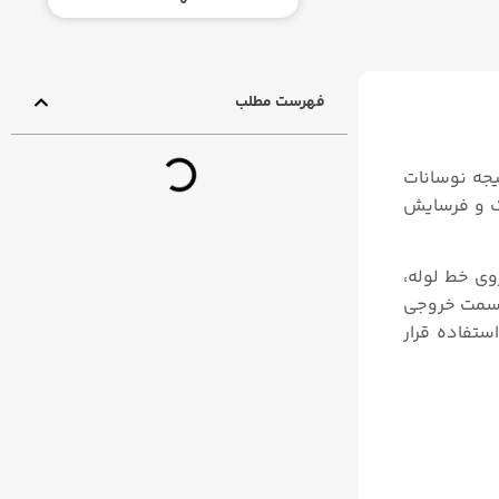
فهرست مطلب
یجه نوسانات
ک و فرسایش
وی خط لوله،
upstrea) را کاهش میدهد. و در قسمت خروجی
استفاده قرار