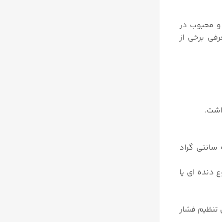
و محبوب در
. در ادامه به معرفی برخی از
اشت.
دل D06F با فیلتر تا ۷۰+ درجه سانتی گراد و بدون فیلتر تا ۴۰+ درجه سانتی گراد
 شکن از نوع دنده ای یا
ین تنظیم فشار