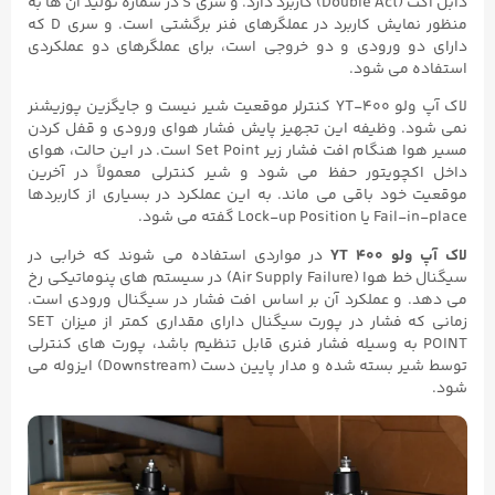
دابل اکت (Double Act) کاربرد دارد. و سری S در شماره تولید آن ها به
منظور نمایش کاربرد در عملگرهای فنر برگشتی است. و سری D که
دارای دو ورودی و دو خروجی است، برای عملگرهای دو عملکردی
استفاده می شود.
لاک آپ ولو YT-۴۰۰ کنترلر موقعیت شیر نیست و جایگزین پوزیشنر
نمی شود. وظیفه این تجهیز پایش فشار هوای ورودی و قفل کردن
مسیر هوا هنگام افت فشار زیر Set Point است. در این حالت، هوای
داخل اکچویتور حفظ می شود و شیر کنترلی معمولاً در آخرین
موقعیت خود باقی می ماند. به این عملکرد در بسیاری از کاربردها
Fail-in-place یا Lock-up Position گفته می شود.
لاک آپ ولو
YT 400
در مواردی استفاده می شوند که خرابی در
سیگنال خط هوا (Air Supply Failure) در سیستم های پنوماتیکی رخ
می دهد. و عملکرد آن بر اساس افت فشار در سیگنال ورودی است.
زمانی که فشار در پورت سیگنال دارای مقداری کمتر از میزان SET
POINT به وسیله فشار فنری قابل تنظیم باشد، پورت های کنترلی
توسط شیر بسته شده و مدار پایین دست (Downstream) ایزوله می
شود.