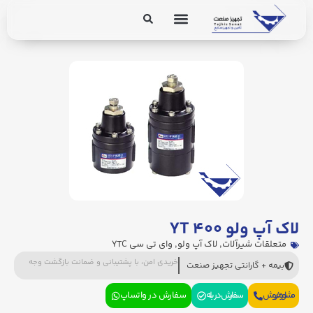
برق و ابزار دقیق
تجهیزات پایپینگ
لاک آپ ولو YT ۴۰۰
متعلقات شیرآلات
,
لاک آپ ولو
,
وای تی سی YTC
خریدی امن، با پشتیبانی و ضمانت بازگشت وجه
بیمه + گارانتی تجهیز صنعت
مشاوره فروش
سفارش در بله
سفارش در واتساپ