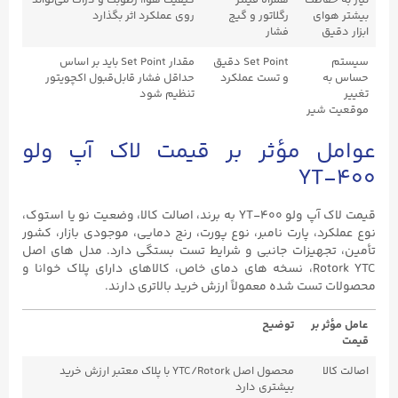
نیاز به حفاظت
همراه فیلتر
کیفیت هوا، رطوبت و ذرات می‌تواند
بیشتر هوای
رگلاتور و گیج
روی عملکرد اثر بگذارد
ابزار دقیق
فشار
سیستم
Set Point دقیق
مقدار Set Point باید بر اساس
حساس به
و تست عملکرد
حداقل فشار قابل‌قبول اکچویتور
تغییر
تنظیم شود
موقعیت شیر
عوامل مؤثر بر قیمت لاک آپ ولو
YT-۴۰۰
قیمت لاک آپ ولو YT-۴۰۰ به برند، اصالت کالا، وضعیت نو یا استوک،
نوع عملکرد، پارت نامبر، نوع پورت، رنج دمایی، موجودی بازار، کشور
تأمین، تجهیزات جانبی و شرایط تست بستگی دارد. مدل های اصل
Rotork YTC، نسخه های دمای خاص، کالاهای دارای پلاک خوانا و
محصولات تست شده معمولاً ارزش خرید بالاتری دارند.
عامل مؤثر بر
توضیح
قیمت
اصالت کالا
محصول اصل YTC/Rotork با پلاک معتبر ارزش خرید
بیشتری دارد