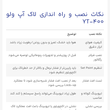
نکات نصب و راه اندازی لاک آپ ولو
YT-۴۰۰
نکته نصب
توضیح
کیفیت هوای
هوا باید خشک، تمیز و بدون روغن/رطوبت زیاد باشد
ابزار دقیق
نصب فیلتر
قبل از پوزیشنر و تجهیزات پنوماتیکی توصیه می‌شود
رگلاتور
تنظیم Set Point
باید پایین‌تر از فشار نرمال و بالاتر از حد خطرناک برای
اکچویتور تنظیم شود
تست افت فشار
بعد از نصب، افت فشار شبیه‌سازی شود تا عملکرد
Lock-up بررسی شود
تیوبینگ کوتاه و
طول زیاد تیوبینگ می‌تواند پاسخ سیستم را کند کند
مناسب
بررسی نشتی
نشتی در اکچویتور یا تیوبینگ باعث افت عملکرد لاک