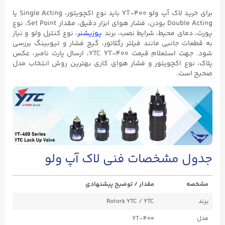
برای خرید لاک آپ ولو YT-۴۰۰ باید نوع اکچویتور، Single Acting یا
Double Acting بودن، فشار هوای ابزار دقیق، مقدار Set Point، نوع
پورت، دمای محیط، شرایط نصب، برند
پوزیشنر
، نوع کنترل ولو و نیاز
به قطعات جانبی مانند فیلتر رگلاتور، گیج فشار و تیوبینگ بررسی
شود. جهت استعلام قیمت YTC YT-۴۰۰، ارسال پارت نامبر، عکس
پلاک، نوع اکچویتور و فشار هوای کاری بهترین روش انتخاب مدل
صحیح است.
جدول مشخصات فنی لاک آپ ولو
مشخصه
مقدار / توضیح پیشنهادی
برند
Rotork YTC / YTC
مدل
YT-400