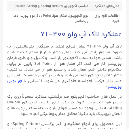
مدل‌های عملکرد
مناسب اکچویتور Spring Return و Double Acting
اطلاعات لازم برای
نوع اکچویتور، فشار هوا، Set Point، نوع پورت، دما،
خرید
پارت‌نامبر
عملکرد لاک آپ ولو YT-۴۰۰
لاک آپ ولو YT-۴۰۰ فشار هوای تغذیه یا سیگنال پنوماتیکی را به
صورت مداوم پایش می کند. وقتی فشار بالاتر از مقدار تنظیم شده
باشد، مسیر هوا به سمت اکچویتور باز است و کنترل ولو طبق فرمان
پوزیشنر کار می کند. اگر فشار هوا از Set Point پایین تر بیاید،
مکانیزم داخلی شیر فعال شده و مسیر هوا را می بندد. در نتیجه
فشار داخل اکچویتور حفظ می شود و شیر در آخرین موقعیت باقی می
ماند یا از حرکت ناخواسته جلوگیری می شود. (آشنایی با
آی توپی
پوزیشنر
)
در مدل های مناسب اکچویتور فنر برگشتی، عملکرد معمولاً روی یک
مسیر هوا انجام می شود. در مدل های مناسب اکچویتور Double
Acting، به دلیل وجود دو مسیر هوای باز و بسته، ساختار پورت ها و
اتصال تیوبینگ باید دقیقاً مطابق مدار پنوماتیکی انجام شود.
این محصول برای انواع عملگرهای فنر برگشتی (Spring Return) و