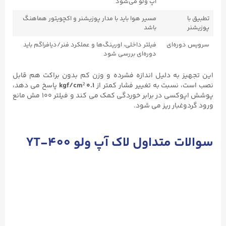
آپ ولو می‌شود
تطبیق با
مسیر هوا باید با مدار پوزیشنر و اکچویتور هماهنگ
پوزیشنر
باشد
سرویس دوره‌ای
فیلتر داخلی، اورینگ‌ها و عملکرد فنر/دیافراگم باید
دوره‌ای بررسی شود
این تجهیز به دلیل اندازه فشرده و وزن کم بدون براکت هم قابل
نصب است، نسبت به تغییر فشار کمتر از
0.1 kgf/cm²
پاسخ می دهد،
پوشش اپوکسی در برابر خوردگی کمک می کند و فیلتر ۱۰۰ مش مانع
ورود گردوغبار ریز می شود.
سوالات متداول لاک آپ ولو
YT-400