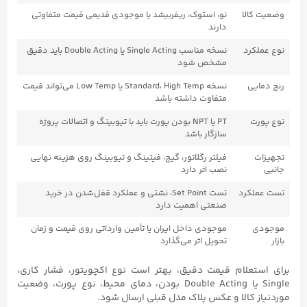
وضعیت کالا
نو، استوک، ریفربیشد یا موجودی قدیمی قیمت متفاوتی
دارند
نوع عملکرد
نسخه مناسب Single Acting یا Double Acting باید دقیق
مشخص شود
رنج دمایی
نسخه Standard، High Temp یا Low Temp می‌تواند قیمت
متفاوت داشته باشد
نوع پورت
PT یا NPT بودن پورت باید با تیوبینگ و اتصالات پروژه
سازگار باشد
تجهیزات
فیلتر رگلاتور، گیج، فیتینگ و تیوبینگ روی هزینه نهایی
جانبی
نصب اثر دارد
تست عملکرد
تست Set Point، نشتی و عملکرد قفل‌شدن در خرید
صنعتی اهمیت دارد
موجودی
موجودی داخل ایران یا تأمین وارداتی روی قیمت و زمان
بازار
تحویل اثر می‌گذارد
برای استعلام قیمت دقیق، بهتر است نوع اکچویتور، فشار کاری،
Single یا Double Acting بودن، دمای محیط، نوع پورت، وضعیت
موردنیاز کالا و عکس پلاک مدل قبلی ارسال شود.