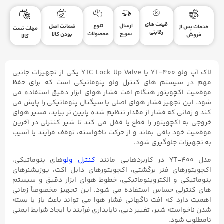
قیمت های
ارسال
تنوع
ضمانت اصل
خدمات پس از
مهلت تست
رقابتی
سریع
محصولات
بودن کالا
فروش
کالا
لاک آپ ولو YT-۴۰۰ یا YTC Lock Up Valve یکی از تجهیزات جانبی
مهم در سیستم های کنترل ولو پنوماتیکی است که برای حفظ
موقعیت اکچویتور هنگام افت فشار هوای ابزار دقیق استفاده می
شود. این تجهیز فشار هوای اصلی یا سیگنال پنوماتیکی را پایش می
کند و زمانی که فشار از مقدار تنظیم شده پایین تر بیاید، مسیر هوای
خروجی به اکچویتور را قطع یا قفل می کند تا شیر کنترلی در آخرین
موقعیت خود باقی بماند و از حرکت ناخواسته، توقف فرآیند یا آسیب
به تجهیزات جلوگیری شود.
مدل YT-۴۰۰ در کاربردهایی مانند
کنترل ولو
های پنوماتیکی،
اکچویتورهای فنر برگشتی، اکچویتورهای دابل اکت، پوزیشنرهای
پنوماتیکی و الکتروپنوماتیکی، خطوط هوای ابزار دقیق و سیستم
های کنترلی حساس استفاده می شود. این تجهیز مخصوصاً زمانی
اهمیت دارد که افت ناگهانی فشار هوا می تواند باعث باز یا بسته
شدن ناخواسته شیر، تغییر دبی، ناپایداری فرآیند یا ایجاد شرایط ایمنی
نامطلوب شود.