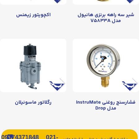
شیر سه راهه برنزی هانیول
اکچویتور زیمنس
مدل V۵۸۳۳A
فشارسنج روغنی InstruMate
رگلاتور ماسونیلان
مدل Drop
09374371848
021-