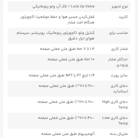
نوع تجهیز
Lock Up Valve / لاک آپ ولو پنوماتیکی
کاربرد
قفل‌کردن مسیر هوا و حفظ موقعیت اکچویتور
هنگام افت فشار
مناسب برای
کنترل ولو، اکچویتور پنوماتیک، پوزیشنر، سیستم
هوای ابزار دقیق
فشار کاری
۱.۴ تا ۷ bar طبق متن فعلی صفحه
حداکثر فشار
۱۰ bar طبق متن فعلی صفحه
ورودی
سایز پورت
۱/۴ اینچ PT یا NPT طبق متن فعلی صفحه
دمای کاری
-۲۰ تا ۷۰°C طبق متن فعلی صفحه
استاندارد
دمای کاری High
-۲۰ تا ۱۲۰°C طبق متن فعلی صفحه
Temp
دمای کاری Low
-۴۰ تا ۷۰°C طبق متن فعلی صفحه
Temp
متریال بدنه
آلومینیوم طبق متن فعلی صفحه