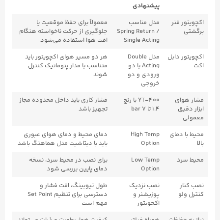
پیشنهادی
اکچویتور فنر
مدل مناسب
معمولاً برای حفظ موقعیت یا
برگشتی
Spring Return /
جلوگیری از حرکت ناخواسته هنگام
Single Acting
افت هوا استفاده می‌شود
اکچویتور دابل
مدل Double
هر دو مسیر هوای اکچویتور باید
اکت
Acting با دو
متناسب با مدار پنوماتیک کنترل
ورودی و دو
شوند
خروجی
فشار هوای
YT-۴۰۰ با رنج
فشار کاری باید داخل محدوده مجاز
ابزار دقیق
۱.۴ تا ۷ bar
تجهیز باشد
معمولی
محیط با دمای
High Temp
دمای محیط و دمای هوای عبوری
بالا
Option
باید با دیتاشیت مدل هماهنگ باشد
محیط سرد
Low Temp
برای نصب در محیط سرد، نسخه
Option
دمای پایین بررسی شود
نصب کنار
نصب نزدیک
طول تیوبینگ، افت فشار و
کنترل ولو
پوزیشنر و
دسترسی برای تنظیم Set Point
اکچویتور
مهم است