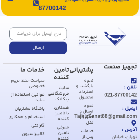
مشاوره رایگان و خرید، تماس با شماره های:
87700142
ارسال
تجهیز صنعت
پشتیبانی
تامین
خدمات ما
کننده
نحوه
سیاست حفظ حریم
بازگشت و
خصوصی
تلفن :
سایت
استرداد
فروشگاهی
قوانین استفاده از
021-87700142
محصول
پیکاتک
سایت
نحوه
همکاری
ایمیل :
باشگاه مشتریان
ارسال و
با تامین
TajhizSanat88@gmail.com
حمل و
استخدام و همکاری
کننده
نقل
گارانتی
معرفی
آدرس :
خدمات
تامین
کالیبراسیون
تهران، خیابان
پس از
کننده