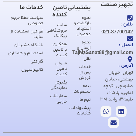
تجهیز صنعت
پشتیبانی
تامین
خدمات ما
کننده
نحوه
سیاست حفظ حریم
بازگشت و
خصوصی
تلفن :
سایت
استرداد
فروشگاهی
قوانین استفاده از
021-87700142
محصول
پیکاتک
سایت
نحوه
همکاری
ایمیل :
باشگاه مشتریان
ارسال و
با تامین
TajhizSanat88@gmail.com
حمل و
استخدام و همکاری
کننده
نقل
گارانتی
معرفی
آدرس :
خدمات
تامین
کالیبراسیون
تهران، خیابان
پس از
کننده
فروش
بهشتی، خیابان
پذیرش
صابونچی، کوچه
بیمه
نمایندگی
محصولات
ادایی، پلاک2 ،
سفارشات
طبقه3، واحد 301
تیم ما
خارجی
پیشنهادات،
شکایات