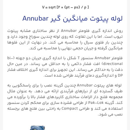
V = sqrt [2 * {pt – ps} / ρ ]
لوله پیتوت میانگین گیر Annubar
روش اندازه گیری فلومتر Annubar از نظر ساختاری مشابه پیتوت
تیوب است. اما با این تفاوت که روی لوله چندین سوراخ وجود دارد و
چندین بار فلوی سیال را محاسبه می کند. در نهایت از این فلوها
میانگین گرفته و جریان حجمی نهایی را محاسبه می کند.
فلومتر Annubar سنسور T شکل با اندازه گیری جریان دو جهته (bi-
directional) افت فشار دائمی را به حداقل می رساند. در عین حال
دقت را به حداکثر می رساند. این تجهیز برای اندازه گیری اختلاف فشار
DP و اندازه‌گیری دمای فرآیند طراحی شده است.
لوله های پیتوت ​​Annubar چندین گزینه نصب را برای پاسخگویی به
طیف گسترده ای از نیازهای فرآیندی ارائه می دهد. به عنوان مثال
مجموعه فلنج دار الزامات ساختاری کاربردهای فشار بالا را برآورده می
کند. گزینه Pak-Lok از طراحی فشرده سازی برای محکم کردن سنسور
استفاده می کند و طراحی Compact به راحتی بین فلنج های برجسته
نصب می شود.