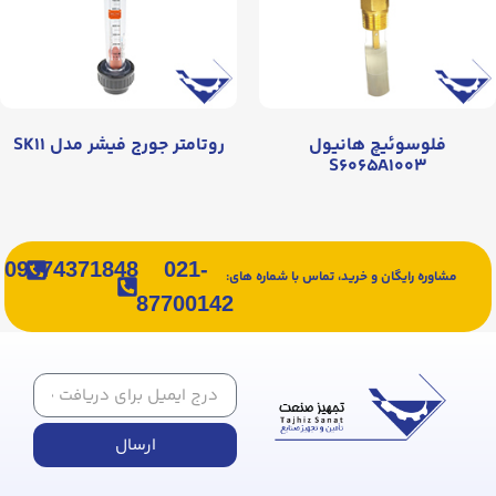
فلوسوئیچ هانیول
روتامتر جورج فیشر مدل SK۱۱
S۶۰۶۵A۱۰۰۳
09374371848
021-
مشاوره رایگان و خرید، تماس با شماره های:
87700142
ارسال