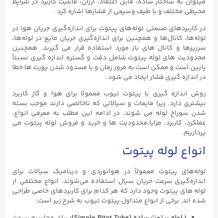
میتوان به ساختار ساده، قابل اعتماد، ارزان، قابلیت کاربرد در شرایط
محیطی مختلف و با طیف وسیعی از فشارها اشاره کرد.
در کاربردهای صنعتی لوله‌های پیتوت برای اندازه‌گیری جریان هوا در
لوله‌ها، کانال‌ها و همچنین برای اندازه‌گیری جریان مایع در لوله‌ها،
سرریزها و کانال‌ های باز مورد استفاده قرار می گیرند. همچنین
محدودیت های لوله پیتوت شامل دقت و گستره اندازه گیری نسبتاً
پایین است و ممکن است به مرور زمان و با مسدود شدن پورت ها خطا
در اندازه گیری فشار ایجاد می شود.
روش اندازه گیری با پیتوت تیوب معمولا برای هوا و گاز کاربرد
بیشتری دارد. زیرا مایعات و سیالاتی که ناخالصی دارند موجب بسته
شدن سوراخ لوله می شوند. در ادامه این مطلب به معرفی انواع،
عملکرد، کاربرد، مزایا،محدودیت ها و خرید و فروش لوله پیتوت می
پردازیم.
انواع لوله پیتوت
لوله‌های پیتوت معمولاً در هوانوردی و دینامیک سیالات برای
اندازه‌گیری سرعت جریان سیال استفاده می‌شوند. انواع مختلفی از
لوله های پیتوت وجود دارد که هر کدام برای کاربردهای خاصی طراحی
شده اند. برخی از انواع متداول پیتوت تیوب به شرح زیر است:
۱.لوله پیتوت ساده (Simple Pitot Tube):
برای محاسبه سرعت