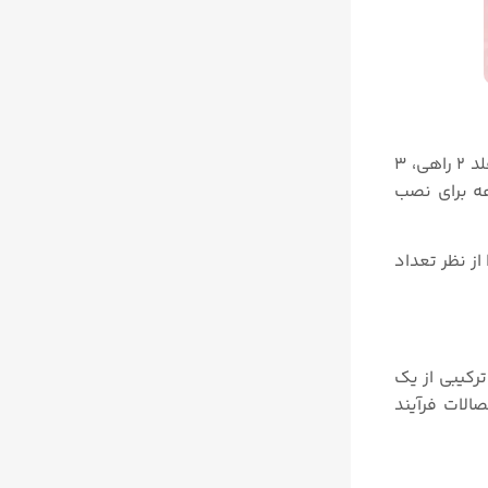
همانطور که بالاتر نیز اشاره کردیم، شیر های منیفولد از نظر تعداد ورودی و خروجی ها و تعداد شیر ها در انواع شیر های منیوفلد ۲ راهی، ۳
ید میشوند. شیر های ۲ راهه برای نصب انواع گیج و ترانسمیتر های فشار، مینفولد های ۳ و ۵ راهه برای نصب
البته منیوفلد ها از نظر نوع نصب به دو دسته عمودی و افقی نیز تقسیم بندی میشوند. در اینجا به معرفی انواع Manifold valve از نظر تعداد
ترکیبی از یک
وع اتصالات فرآیند