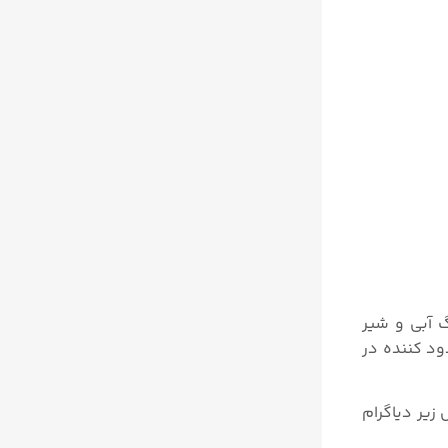
 قسمت کم فشار (Low Pressure) و پر فشار (High Pressure)، به رنگ آبی و شیر
ود کننده در
 راهه میباشد. شکل زیر دیاگرام