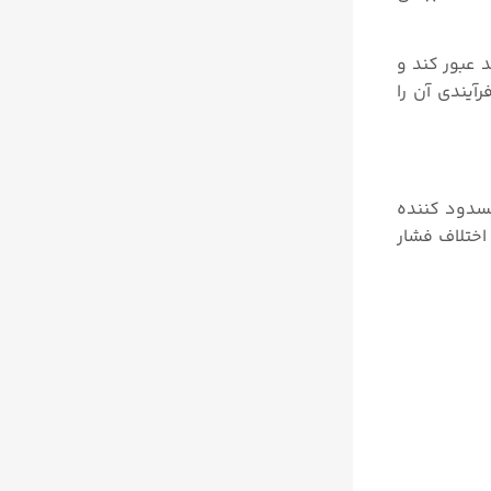
ا سیال از داخل منیفولد عبور کند و
آیندی آن را
 مسدود کننده
میتر ها یا گیج های اختلاف فشار