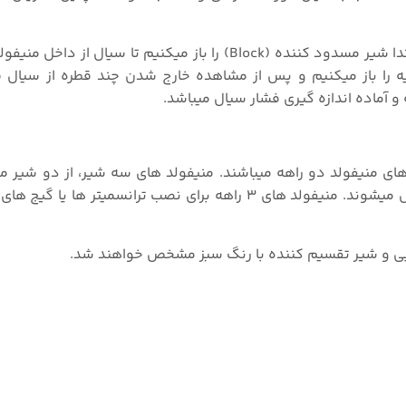
برای در سرویس قرار داردن ترانسمیتر فشار روی منیفولد، ابتدا شیر مسدود کننده (Block) را باز میکنیم ت
 را باز میکنیم و پس از مشاهده خارج شدن چند قطره از سیال فر
و آماده اندازه گیری فشار سیال میباشد.
ز شیر های منیفولد دو راهه میباشند. منیفولد های سه شیر، از دو شیر
(Block Valve) و یک شیر تقسیم کننده (Equalizing) تشکیل میشوند. منیفولد های ۳ راهه برای نصب ترانس