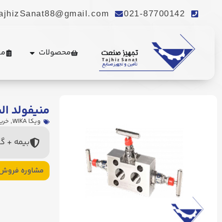
ajhizSanat88@gmail.com
021-87700142
محصولات
مع
منیفولد الی
ویکا WIKA
,
خرید
بیمه + گ
مشاوره فروش