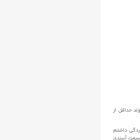
های منیفولد حداقل از
وردگی داشتم
قسمت آببندی