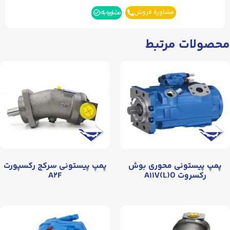
مشاوره فروش
مشاوره بله
محصولات مرتبط
پمپ پیستونی محوری بوش
پمپ پیستونی سرکج رکسپورت
رکسروت A۱۱V(L)O
A۲F