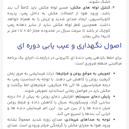
خشک نشوند.
کنترل لوله‌ های مکش
:
مسیر لوله مکش باید کاملاً آب ‌بند
باشد. ورود هوا از اتصالات مکش به داخل پمپ، پدیده
کاویتاسیون، ایجاد صدای شدید و لرزش را به همراه خواهد
داشت. همچنین قطر لوله مکش نباید از سایز دهانه پمپ
کوچک ‌تر باشد تا سرعت سیال در محدوده مجاز (۰.۵ تا ۱ متر بر
ثانیه) باقی بماند.
اصول نگهداری و عیب‌ یابی دوره ای
برای حفظ بازدهی پمپ دنده ‌ای کاپرونی در درازمدت، اجرای یک برنامه
مراقبتی منظم ضروری است:
تعویض به موقع روغن و فیلترها
:
ذرات فرسایشی به مرور زمان
کیفیت روغن را کاهش می ‌دهند. با توجه به حساسیت پمپ به
درجه فیلتراسیون ۱۵ الی ۲۵ میکرون، فیلترهای خط برگشت و
مکش باید در فواصل زمانی استاندارد تعویض شوند.
پایش دمای سیستم
:
افزایش دمای روغن به بیش از ۸۰ درجه
سانتی ‌گراد، ویسکوزیته سیال را کاهش داده و فیلم روغن
میان دنده ‌ها را از بین می‌ برد. این امر فرسایش دنده‌ ها و
خرابی آب ‌بندها را تسریع می ‌کند.
توجه به صداهای غیرعادی
:
صدای زوزه شدید معمولاً نشانه
ورود هوا به مجرای مکش یا گرفتگی فیلتر ورودی است. صدای