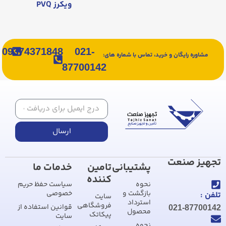
ویکرز PVQ
09374371848
021-
مشاوره رایگان و خرید، تماس با شماره های:
87700142
ارسال
تجهیز صنعت
پشتیبانی
تامین
خدمات ما
کننده
نحوه
سیاست حفظ حریم
بازگشت و
خصوصی
تلفن :
سایت
استرداد
فروشگاهی
قوانین استفاده از
021-87700142
محصول
پیکاتک
سایت
نحوه