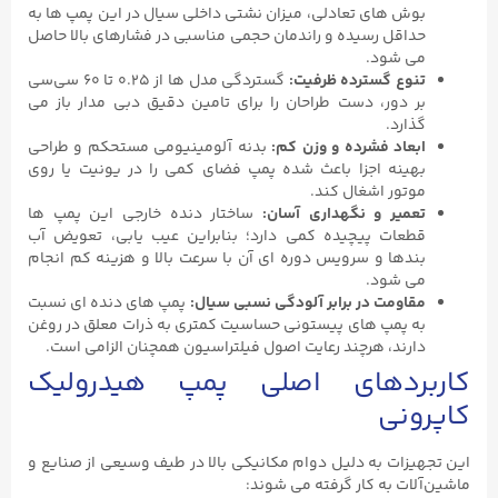
بوش‌ های تعادلی، میزان نشتی داخلی سیال در این پمپ‌ ها به
حداقل رسیده و راندمان حجمی مناسبی در فشارهای بالا حاصل
می ‌شود.
تنوع گسترده ظرفیت
:
گستردگی مدل ‌ها از ۰.۲۵ تا ۶۰ سی‌سی
بر دور، دست طراحان را برای تامین دقیق دبی مدار باز می‌
گذارد.
ابعاد فشرده و وزن کم
:
بدنه آلومینیومی مستحکم و طراحی
بهینه اجزا باعث شده پمپ فضای کمی را در یونیت یا روی
موتور اشغال کند.
تعمیر و نگهداری آسان
:
ساختار دنده خارجی این پمپ ‌ها
قطعات پیچیده کمی دارد؛ بنابراین عیب ‌یابی، تعویض آب
‌بندها و سرویس دوره ای آن با سرعت بالا و هزینه کم انجام
می ‌شود.
مقاومت در برابر آلودگی نسبی سیال
:
پمپ‌ های دنده‌ ای نسبت
به پمپ ‌های پیستونی حساسیت کمتری به ذرات معلق در روغن
دارند، هرچند رعایت اصول فیلتراسیون همچنان الزامی است.
کاربردهای اصلی پمپ هیدرولیک
کاپرونی
این تجهیزات به دلیل دوام مکانیکی بالا در طیف وسیعی از صنایع و
ماشین‌آلات به کار گرفته می ‌شوند: