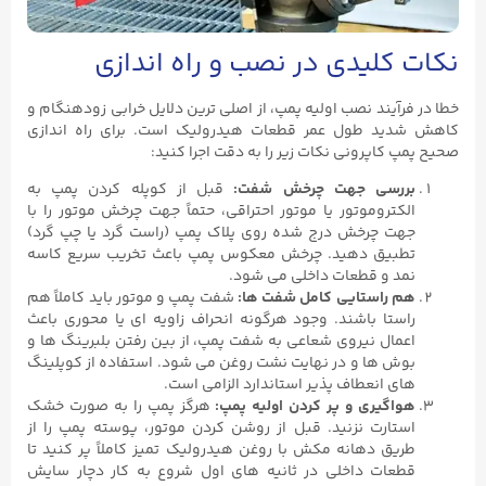
نکات کلیدی در نصب و راه‌ اندازی
خطا در فرآیند نصب اولیه پمپ، از اصلی ‌ترین دلایل خرابی زودهنگام و
کاهش شدید طول عمر قطعات هیدرولیک است. برای راه‌ اندازی
صحیح پمپ کاپرونی نکات زیر را به دقت اجرا کنید:
بررسی جهت چرخش شفت
:
قبل از کوپله کردن پمپ به
الکتروموتور یا موتور احتراقی، حتماً جهت چرخش موتور را با
جهت چرخش درج‌ شده روی پلاک پمپ (راست‌ گرد یا چپ ‌گرد)
تطبیق دهید. چرخش معکوس پمپ باعث تخریب سریع کاسه
‌نمد و قطعات داخلی می ‌شود.
هم‌ راستایی کامل شفت ‌ها
:
شفت پمپ و موتور باید کاملاً هم
‌راستا باشند. وجود هرگونه انحراف زاویه ‌ای یا محوری باعث
اعمال نیروی شعاعی به شفت پمپ، از بین رفتن بلبرینگ ‌ها و
بوش ‌ها و در نهایت نشت روغن می‌ شود. استفاده از کوپلینگ
‌های انعطاف ‌پذیر استاندارد الزامی است.
هواگیری و پر کردن اولیه پمپ
:
هرگز پمپ را به صورت خشک
استارت نزنید. قبل از روشن کردن موتور، پوسته پمپ را از
طریق دهانه مکش با روغن هیدرولیک تمیز کاملاً پر کنید تا
قطعات داخلی در ثانیه‌ های اول شروع به کار دچار سایش