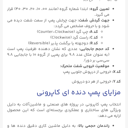
تعیین گروه
:
ابتدا شماره گروه (مانند ۰۰، ۱۰، ۲۰، ۳۰، ۴۰) قرار
می ‌گیرد.
جهت گردش شفت
:
جهت چرخش پمپ از سمت شفت دیده می
‌شود و با حروف مشخص می ‌گردد:
کد
A:
چپ‌ گرد (Counter-Clockwise)
کد
C:
راست‌ گرد (Clockwise)
کد
R:
دوجهته یا برگشت‌ پذیر (Reversible)
کد حجم جابجایی
:
عددی که نشان‌ دهنده ظرفیت پمپ است
(به عنوان مثال عدد ۹.۸ برای پمپی از گروه ۱۰ با جابجایی ۹.۸
سی‌سی بر دور).
موقعیت خروجی شفت متحرک
:
کد
X:
خروجی از درپوش جلویی پمپ
کد
Y:
خروجی از هر دو درپوش
مزایای پمپ دنده ‌ای کاپرونی
انتخاب پمپ کاپرونی در پروژه ‌های صنعتی و ماشین‌آلات به دلیل
ویژگی‌ های ساختاری و عملکردی برجسته‌ای است که این محصول
ارایه می ‌دهد:
راندمان حجمی بالا
:
به دلیل ماشین‌ کاری دقیق دنده ‌ها و