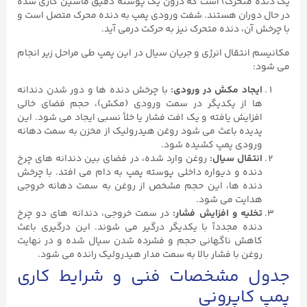
یک دنده متحرک) است که درون یک پوسته دقیق ماشین ‌کاری‌ شده
در حال دوران هستند. شفت ورودی پمپ به دنده محرک متصل است و
با چرخش آن، دنده متحرک نیز به حرکت درمی ‌آید.
مکانیسم انتقال انرژی و جریان سیال در این پمپ طی مراحل زیر انجام
می‌ شود:
ایجاد مکش در ورودی
:
با چرخش دنده‌ ها و دور شدن دندانه
‌ها از یکدیگر در سمت ورودی (مکش)، حجم فضای خالی
افزایش یافته و یک افت فشار یا خلأ نسبی ایجاد می ‌شود. این
پدیده باعث می‌ شود روغن هیدرولیک از مخزن به سمت دهانه
ورودی پمپ کشیده شود.
انتقال سیال
:
روغن وارد شده، در فضای بین دندانه‌ های چرخ‌
دنده و دیواره داخلی پوسته پمپ به دام می ‌افتد. با چرخش
دنده‌ ها، این حجم مشخص از روغن به سمت دهانه خروجی
هدایت می ‌شود.
تخلیه و افزایش فشار
:
در سمت خروجی، دندانه‌ های دو چرخ‌
دنده مجدداً با یکدیگر درگیر می‌ شوند. این درگیری باعث
کاهش ناگهانی حجم و فشرده شدن سیال شده و در نهایت
روغن با فشار بالا به سمت مدار هیدرولیک رانده می ‌شود.
جدول مشخصات فنی و شرایط کاری
پمپ کاپرونی