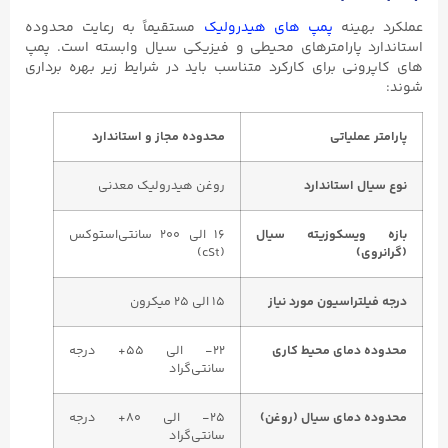
عملکرد بهینه
پمپ‌ های هیدرولیک
مستقیماً به رعایت محدوده
استاندارد پارامترهای محیطی و فیزیکی سیال وابسته است. پمپ‌
های کاپرونی برای کارکرد متناسب باید در شرایط زیر بهره ‌برداری
شوند:
پارامتر عملیاتی
محدوده مجاز و استاندارد
نوع سیال استاندارد
روغن هیدرولیک معدنی
بازه ویسکوزیته سیال
۱۶ الی ۲۰۰ سانتی‌استوکس
(گرانروی)
(cSt)
درجه فیلتراسیون مورد نیاز
۱۵ الی ۲۵ میکرون
محدوده دمای محیط کاری
۲۲- الی ۵۵+ درجه
سانتی‌گراد
محدوده دمای سیال (روغن)
۲۵- الی ۸۰+ درجه
سانتی‌گراد