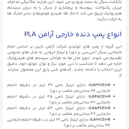
بازگشت سیال به سمت ورودی می ‌شود. این فرآیند مکانیکی مداوم،
جریان یکنواخت، پیوسته و پرفشاری از سیال را به درون سیستم
هیدرولیک تزریق می‌ کند تا جک ‌ها، هیدرو موتورها و سایر محرک‌ ها
به حرکت درآیند.
انواع پمپ دنده خارجی آرافن PLA
این گروه از پمپ‌ های تولیدی شرکت آرافن نایین بر اساس حجم
جابجایی سیال (سی‌سی بر دور) و لیتراژ خروجی به مدل‌ های متنوعی
تقسیم می‌ شوند. تنوع مدل ‌ها به طراحان سیستم‌ های هیدرولیک
اجازه می ‌دهد تا متناسب با دبی مورد نیاز و توان موتور خود، دقیق
‌ترین انتخاب را داشته باشند. کدهای فنی رایج این محصول عبارتند
از:
1LA36CE10R:
دارای لیتراژ نامی ۳۶ لیتر در دقیقه (حجم
جابجایی ۲۴ سانتی‌متر مکعب بر دور)
1LA45CE10R:
دارای لیتراژ نامی ۴۵ لیتر در دقیقه (حجم
جابجایی ۳۰ سانتی‌متر مکعب بر دور)
1LA54CE10R:
دارای لیتراژ نامی ۵۴ لیتر در دقیقه (حجم
جابجایی ۳۶ سانتی‌متر مکعب بر دور)
1LA66CE10R:
دارای لیتراژ نامی ۶۶ لیتر در دقیقه (حجم جابجایی
۴۴ سانتی‌متر مکعب بر دور)