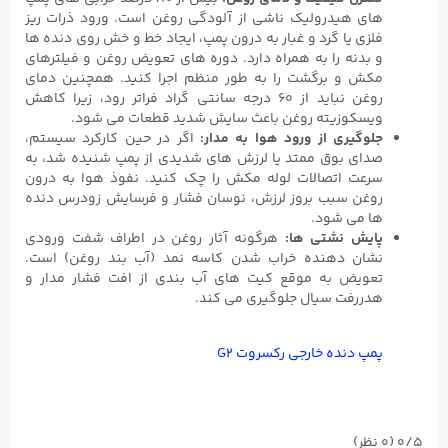
های هیدرولیک ناشی از آلودگی روغن است. ورود ذرات ریز
فلزی یا گرد و غبار به درون پمپ، ایجاد خط و خش روی دنده‌ ها
و بدنه را به همراه دارد. دوره ‌های تعویض روغن و فیلترهای
مکش و برگشت را به طور منظم اجرا کنید. همچنین دمای
روغن نباید از ۶۰ درجه سانتی ‌گراد فراتر رود، زیرا کاهش
ویسکوزیته روغن باعث سایش شدید قطعات می‌ شود.
جلوگیری از ورود هوا به مدار
:
اگر در حین کارکرد سیستم،
صدای بوق ممتد یا لرزش‌ های شدیدی از پمپ شنیده شد، به
سرعت اتصالات لوله مکش را چک کنید. نفوذ هوا به درون
روغن سبب بروز لرزش، نوسان فشار و فرسایش زودرس دنده‌
ها می ‌شود.
پایش نشتی‌ ها
:
هرگونه آثار روغن در اطراف شفت ورودی
نشان ‌دهنده خراب شدن کاسه‌ نمد (آب ‌بند روغن) است.
تعویض به موقع کیت‌ های آب‌ بندی از افت فشار مدار و
هدررفت سیال جلوگیری می‌ کند.
پمپ دنده خارجی رکسروت G۲
0/5
(۰ نظر)