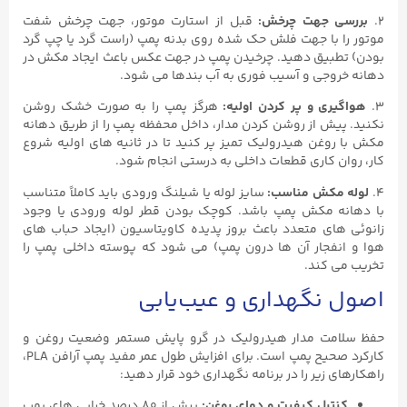
۲.
بررسی جهت چرخش
:
قبل از استارت موتور، جهت چرخش شفت
موتور را با جهت فلش حک ‌شده روی بدنه پمپ (راست ‌گرد یا چپ ‌گرد
بودن) تطبیق دهید. چرخیدن پمپ در جهت عکس باعث ایجاد مکش در
دهانه خروجی و آسیب فوری به آب ‌بندها می ‌شود.
۳.
هواگیری و پر کردن اولیه
:
هرگز پمپ را به صورت خشک روشن
نکنید. پیش از روشن کردن مدار، داخل محفظه پمپ را از طریق دهانه
مکش با روغن هیدرولیک تمیز پر کنید تا در ثانیه‌ های اولیه شروع
کار، روان ‌کاری قطعات داخلی به درستی انجام شود.
۴.
لوله مکش مناسب
:
سایز لوله یا شیلنگ ورودی باید کاملاً متناسب
با دهانه مکش پمپ باشد. کوچک بودن قطر لوله ورودی یا وجود
زانوئی‌ های متعدد باعث بروز پدیده کاویتاسیون (ایجاد حباب ‌های
هوا و انفجار آن‌ ها درون پمپ) می ‌شود که پوسته داخلی پمپ را
تخریب می‌ کند.
اصول نگهداری و عیب‌یابی
حفظ سلامت مدار هیدرولیک در گرو پایش مستمر وضعیت روغن و
کارکرد صحیح پمپ است. برای افزایش طول عمر مفید پمپ آرافن PLA،
راهکارهای زیر را در برنامه نگهداری خود قرار دهید:
کنترل کیفیت و دمای روغن
:
بیش از ۸۰ درصد خرابی ‌های پمپ‌