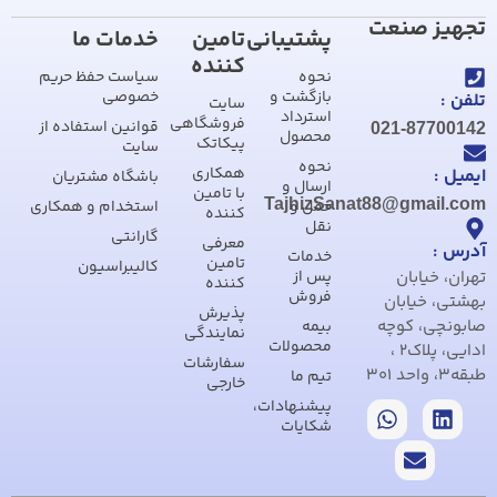
تجهیز صنعت
پشتیبانی
تامین
خدمات ما
کننده
نحوه
سیاست حفظ حریم
بازگشت و
خصوصی
تلفن :
سایت
استرداد
فروشگاهی
قوانین استفاده از
021-87700142
محصول
پیکاتک
سایت
نحوه
همکاری
ایمیل :
باشگاه مشتریان
ارسال و
با تامین
TajhizSanat88@gmail.com
حمل و
استخدام و همکاری
کننده
نقل
گارانتی
معرفی
آدرس :
خدمات
تامین
کالیبراسیون
تهران، خیابان
پس از
کننده
فروش
بهشتی، خیابان
پذیرش
صابونچی، کوچه
بیمه
نمایندگی
محصولات
ادایی، پلاک2 ،
سفارشات
طبقه3، واحد 301
تیم ما
خارجی
پیشنهادات،
شکایات