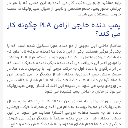
پایه عملکرد جابجایی مثبت کار می ‌کند؛ به این معنی که با هر بار
چرخش محور پمپ، حجم مشخص و ثابتی از سیال هیدرولیک به سمت
خروجی فرستاده می‌ شود.
پمپ دنده خارجی آرافن PLA چگونه کار
می ‌کند؟
ساختار داخلی این تجهیز از دو دنده مجزا تشکیل شده است که با
یکدیگر درگیر هستند. یکی از این دنده ‌ها «دنده محرک» نام دارد که
به شفت ورودی متصل است و نیروی خود را مستقیم از الکتروموتور
یا موتور احتراقی دریافت می ‌کند. دنده دیگر، «دنده متحرک» است که
در اثر درگیری با دنده اول به حرکت درمی ‌آید. با چرخیدن دنده‌ ها، در
سمت مکش پمپ (ورودی)، دندانه‌ ها از یکدیگر باز می ‌شوند. این
فاصله گرفتن دندانه‌ ها باعث ایجاد یک ناحیه کم‌ فشار یا خلاء نسبی
در ورودی پمپ می‌ شود. در نتیجه این اختلاف فشار، روغن هیدرولیک
موجود در مخزن به داخل پمپ کشیده می ‌شود.
پس از ورود روغن به فضای بین دندانه‌ ها و پوسته پمپ، سیال
هیدرولیک در محیط پوسته به دام می ‌افتد و همراه با حرکت چرخشی
دنده‌ ها به سمت دهانه خروجی (فشار) هدایت می‌ شود. در این
بخش، دندانه‌ های دو چرخ ‌دنده مجدداً با یکدیگر درگیر می‌ شوند.
درگیری دنده‌ ها حجم فضای موجود را به شدت کاهش داده و مانع از