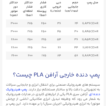
مدل پمپ
حجم
دبی
فشار
حداکثر
حداکثر
جابجایی
خروجی
کاری
فشار
دور
(cm³/rev)
(L/min)
پیوسته
لحظه‌ای
موتور
(rpm)
(bar)
(bar)
3000
275
250
36
24
1LA36CE10R
3000
275
250
45
30
1LA45CE10R
2800
250
225
54
36
1LA54CE10R
2800
225
200
66
44
1LA66CE10R
2600
200
175
84
56
1LA84CE10R
پمپ دنده خارجی آرافن PLA چیست؟
سیستم‌ های هیدرولیک صنعتی برای انتقال انرژی و جابجایی سیالات
به تجهیزاتی با دقت بالا و ساختار مستحکم نیاز دارند.
پمپ هیدرولیک
دنده ای
آرافن سری PLA یکی از ابزارهای کلیدی در مدارات هیدرولیک
به شمار می ‌رود که وظیفه تبدیل انرژی مکانیکی (ناشی از چرخش
موتور) به انرژی هیدرولیکی (جریان سیال) را بر عهده دارد. این پمپ بر