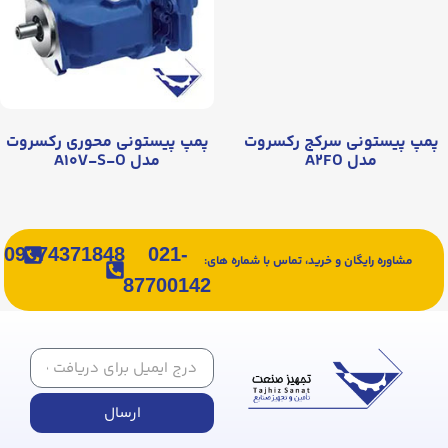
پمپ پیستونی سرکج رکسروت
پمپ پیستونی محوری رکسروت
مدل A۲FO
مدل A۱۰V-S-O
09374371848
021-
مشاوره رایگان و خرید، تماس با شماره های:
87700142
ارسال