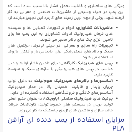
ویژگی ‌های ساختاری و قابلیت تحمل فشار بالا سبب شده است که
این پمپ در طیف وسیعی از ماشین‌آلات صنعتی و عمرانی به کار
گرفته شود. برخی از مهم ‌ترین زمینه‌ های کاربرد این تجهیز عبارتند از:
ماشین‌آلات کشاورزی
:
انواع تراکتورها، کمباین‌ ها و سیستم
‌های فرمان هیدرولیک ادوات کشاورزی به این پمپ‌ ها برای
تامین انرژی جک ‌های بالابر مجهز می ‌شوند.
تجهیزات راه‌ سازی و عمرانی
:
در مینی ‌لودرها، جرثقیل‌ های
سبک و بالابرهای هیدرولیکی برای جابجایی بار و کنترل بازوها
استفاده می ‌شود.
پرس‌ های هیدرولیک کارگاهی
:
برای تامین فشار اولیه و دبی
مناسب در پرس ‌های هیدرولیکی با تناژهای سبک و متوسط
کاربرد دارد.
آسانسورها و بالابرهای هیدرولیک هوم‌لیفت
:
به دلیل تولید
جریان پایدار و قابلیت اطمینان بالا، در مدار هیدرولیک
آسانسورهای خانگی و فروشگاهی استفاده گسترده ‌ای دارد.
یونیت ‌های هیدرولیک صنعتی (پاورپک)
:
به عنوان منبع اصلی
تولید جریان در سیستم‌ های خطوط تولید، کارخانجات فولاد،
قالب ‌سازی و ماشین ‌های تزریق پلاستیک به کار می ‌رود.
مزایای استفاده از پمپ دنده ای آرافن
PLA