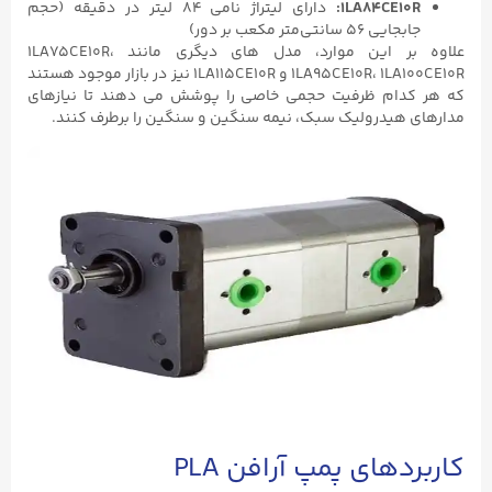
1LA84CE10R:
دارای لیتراژ نامی ۸۴ لیتر در دقیقه (حجم
جابجایی ۵۶ سانتی‌متر مکعب بر دور)
علاوه بر این موارد، مدل‌ های دیگری مانند 1LA75CE10R،
1LA95CE10R، 1LA100CE10R و 1LA115CE10R نیز در بازار موجود هستند
که هر کدام ظرفیت حجمی خاصی را پوشش می ‌دهند تا نیازهای
مدارهای هیدرولیک سبک، نیمه‌ سنگین و سنگین را برطرف کنند.
کاربردهای پمپ آرافن PLA