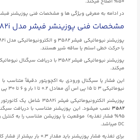
۵۰% اصلاح میکند.
در ادامه به معرفی ویژگی ها و مشخصات فنی پوزیشنر فبشر ۳۵۸۲ میپردازیم
مشخصات فنی پوزینشر فیشر مدل ۳۵۸۲/3582i:
پوزیشنر نیوماتیکی فیشر ۳۵۸۲ و الکترونیوماتیکی مدل 3582i مناسب استفاده با انواع
با حرکت خطی استم یا ساقه شیر هستند.
پوزیشنر نیوماتیکی فیشر ۳۵۸۲ با دری
میکند.
این فشار یا سیگنال ورودی به اکچویتور دقیقآ متناسب با
نیوماتیکی ۳ تا ۱۵ پی اس آی معادل ۰.۲ تا ۱ بار و ۶ تا ۳۰ پی اس آی معادل ۰.۴ تا ۲ بار میباشد.
پوزیشنر الکترونیوماتیکی فیشر 3582i شامل یک کانورتور ای تو پی یا ای/پی ترانسدیوسر مدل 528i میباشد که روی یک
۳۵۸۲
DC میباشد.