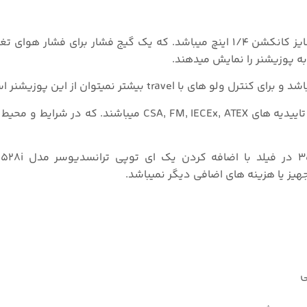
دارای ۳ گیج فشار ۴ سانتی متری با سایز کانکشن ۱/۴ اینچ میباشد. که یک گیج فشار برای فش
ه پوزیشنر را نمایش میدهند.
تمام مدل های پوزیشنر ۳۵۸۲ دارای مدل های ضد انفجار با تاییدیه های CSA, FM, IECEx, ATEX می
ی
ی