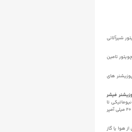
ور شیرآلاتی
 اکچویتور تامین
پوزیشنر های
زیشنر فیشر
عادل فشار نیوماتیکی تا
۹۵% فشار تغذیه) موقعیت یا پوزیشن متناسب را به کنترل ولو میدهد. سیگنال ورودی برای پوزیشنر های الکترونیوماتیکی ۴ تا ۲۰ میلی آمپر
ر از فشار کاری اکچویتور باشد. برای تامین فشار تغذیه در پوزیشنر ۳۵۸۲ میتوان از هوا یا گاز