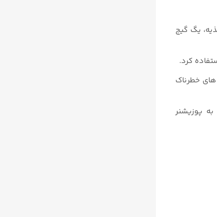
ار هوای تغذیه، یگ گیج
باشند. که در شرایط و محیط های خطرناک
کی از ویژگی های این پوزیشنر این است که مدل ۳۵۸۲ در فیلد با اضافه کردن یک ای توپی ترانسدیوسر مدل 528i به پوزیشنر