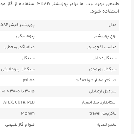
طبیعی بهره برد. اما برای پوزیشنر 3582i استفاده از گاز مورد تایید نمیباشد و توصیه میشود فقط از هوا برای تامین فشار هوای
استفاده شود.
مدل
پوزیشنر فیشر ۳۵۸۲
نوع پوزیشنر
پنوماتیکی
مناسب اکچویتور
دیافراگمی-خطی
سینگل/دابل
سینگل
سیگنال ورودی
سیگنال پنوماتیکی
حداکثر فشار هوا تغذیه
50 psi
پروتکل ارتباطی
۳-۱۵ یا ۶-۳۰ psi، ۰.۲ -۱.۰ یا ۰.۴ -۲.۰ بار سیگنال پنوماتیک
استاندارد ضد انفجار
ATEX, CUTR, PED
ماکزیمم travel
105mm
منبع تغذیه
هوا و گاز طبیعی