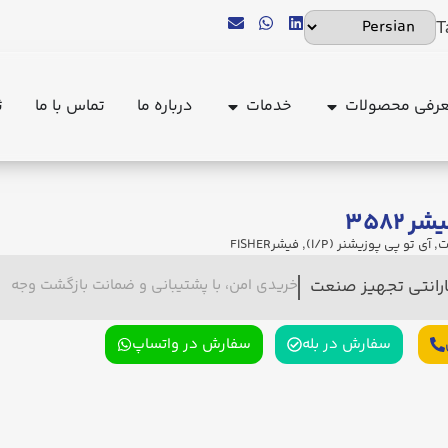
T
رفی محصولات
خدمات
درباره ما
تماس با ما
ث
 ۳۵۸۲
ت
,
آی تو پی پوزیشنر (I/P)
,
فیشرFISHER
ارانتی تجهیز صنعت
خریدی امن، با پشتیبانی و ضمانت بازگشت وجه
سفارش در بله
سفارش در واتساپ