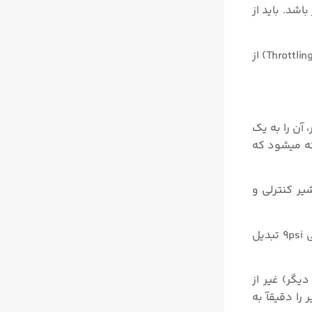
شد. باید از
به عبارتی دیگر در سرویس هایی کنترل ولو باید فلوی عبوری سیال را در بازه ای بین کاملآ باز یا کاملآ بسته کنترل و تنظیم کند (Throttling) از
، آن را به یک
ته میشود که
ر کنترلی و
برای مثال هنگامیکه یک پوزیشنر الکترونیوماتیکی سیگنال جریانی ۱۲ میلی آمپر را دریافت میکند. و آن را به سیگنال نیوماتیکی 9psi تبدیل
یگر) غیر از
را دقیقآ به