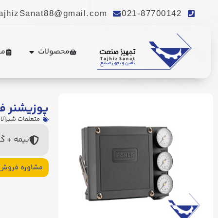
ajhizSanat88@gmail.com
021-87700142
محصولات
مع
پوزیشنر فیشر
متعلقات شیرآلا
بیمه + گ
مشاوره فروش