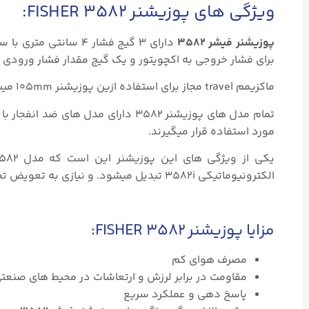
ویژگی های پوزیشنر FISHER ۳۵۸۲:
پوزیشنر فیشر ۳۵۸۲
برای فشار خروجی به اکچویتور و یک گیج مقدار فشار ورودی ب
ماکزیمم travel مجاز برای استفاده ازین پوزیشنر 105mm میباشد و برای کنترل ولو های با travel بیشتر نمیتوان از این پوزیشنر استفاده کرد.
مورد استفاده قرار میگیرند.
الکترونیوماتیکی 3582i تبدیل میشود. و نیازی به تعویض تجهیز یا هزینه های اضافی دیگر نمیباشد.
مزایا پوزیشنر FISHER ۳۵۸۲:
مصرف هوای کم
مقاومت در برابر لرزش و ارتعاشات در محیط های صنعت
پاسخ دهی و عملکرد سریع