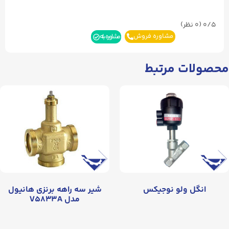
0/5
(۰ نظر)
مشاوره فروش
مشاوره بله
محصولات مرتبط
انگل ولو نوجیکس
شیر سه راهه برنزی هانیول
مدل V۵۸۳۳A