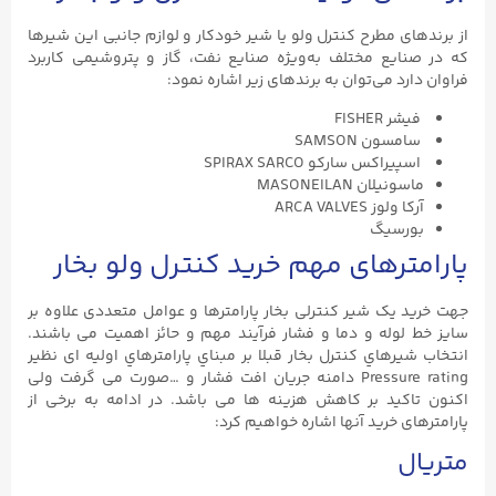
از برندهای مطرح کنترل ولو یا شیر خودکار و لوازم جانبی این شیرها
که در صنایع مختلف به‌ویژه صنایع نفت، گاز و پتروشیمی کاربرد
فراوان دارد می‌توان به برندهای زیر اشاره نمود:
فیشر FISHER
سامسون SAMSON
اسپیراکس سارکو SPIRAX SARCO
ماسونیلان MASONEILAN
آرکا ولوز ARCA VALVES
بورسیگ
پارامترهای مهم خرید کنترل ولو بخار
جهت خرید یک شیر کنترلی بخار پارامترها و عوامل متعددی علاوه بر
سایز خط لوله و دما و فشار فرآیند مهم و حائز اهمیت می باشند.
انتخاب شيرهاي كنترل بخار قبلا بر مبناي پارامترهاي اوليه ای نظير
Pressure rating دامنه جريان افت فشار و …صورت می گرفت ولی
اکنون تاکيد بر کاهش هزينه ها می باشد. در ادامه به برخی از
پارامترهای خرید آنها اشاره خواهیم کرد:
متریال