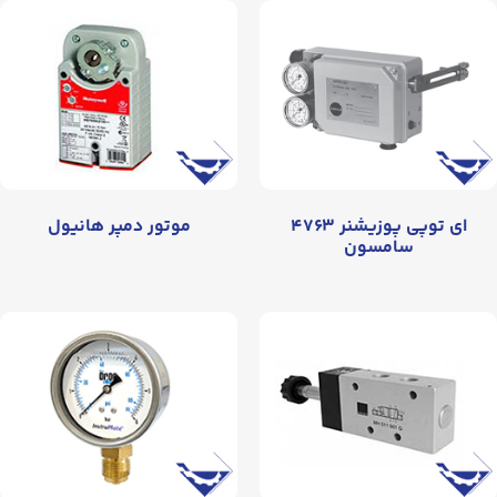
ای توپی پوزیشنر ۴۷۶۳
موتور دمپر هانیول
سامسون