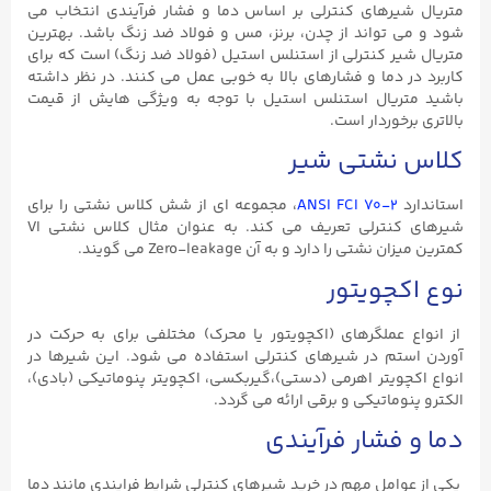
متریال شیرهای کنترلی بر اساس دما و فشار فرآیندی انتخاب می
شود و می تواند از چدن، برنز، مس و فولاد ضد زنگ باشد. بهترین
متریال شیر کنترلی از استنلس استیل (فولاد ضد زنگ) است که برای
کاربرد در دما و فشارهای بالا به خوبی عمل می کنند. در نظر داشته
باشید متریال استنلس استیل با توجه به ویژگی هایش از قیمت
بالاتری برخوردار است.
کلاس نشتی شیر
استاندارد
ANSI FCI 70-2
، مجموعه ای از شش کلاس نشتی را برای
شیرهای کنترلی تعریف می کند. به عنوان مثال کلاس نشتی VI
کمترین میزان نشتی را دارد و به آن Zero-leakage می گویند.
نوع اکچویتور
از انواع عملگرهای (اکچویتور یا محرک) مختلفی برای به حرکت در
آوردن استم در شیرهای کنترلی استفاده می شود. این شیرها در
انواع اکچویتر اهرمی (دستی)،گیربکسی، اکچویتر پنوماتیکی (بادی)،
الکترو پنوماتیکی و برقی ارائه می گردد.
دما و فشار فرآیندی
یکی از عوامل مهم در خرید شیرهای کنترلی شرایط فرایندی مانند دما