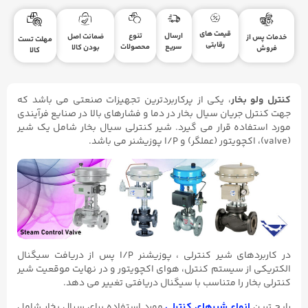
قیمت های
ارسال
تنوع
ضمانت اصل
خدمات پس از
مهلت تست
رقابتی
سریع
محصولات
بودن کالا
فروش
کالا
کنترل ولو بخار
، یکی از پرکاربردترین تجهیزات صنعتی می باشد که
جهت کنترل جریان سیال بخار در دما و فشارهای بالا در صنایع فرآیندی
مورد استفاده قرار می گیرد. شیر کنترلی سیال بخار شامل یک شیر
(valve)، اکچویتور (عملگر) و I/P پوزیشنر می باشد.
در کاربردهای شیر کنترلی ، پوزیشنر I/P پس از دریافت سیگنال
الکتریکی از سیستم کنترل، هوای اکچویتور و در نهایت موقعیت شیر
کنترلی بخار را متناسب با سیگنال دریافتی تغییر می دهد.
رایج ترین
انواع شیرهای کنترلی
مورد استفاده برای سیال بخار شامل