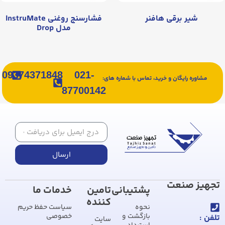
شیر برقی هافنر
فشارسنج روغنی InstruMate
مدل Drop
09374371848
021-
مشاوره رایگان و خرید، تماس با شماره های:
87700142
ارسال
تجهیز صنعت
پشتیبانی
تامین
خدمات ما
کننده
نحوه
سیاست حفظ حریم
بازگشت و
خصوصی
تلفن :
سایت