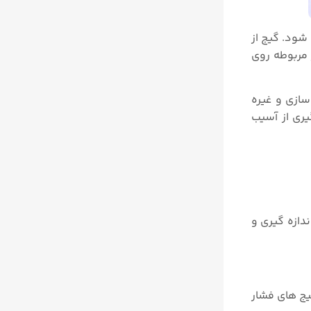
ع (psi)، کیلو پاسکال (kPa) یا بار مشخص می شود. گیج از
مربوطه روی
رآیندهای صنعتی، خودروسازی و غیره
یری از آسیب
دازه گیری و
یج های فشار