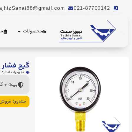
ajhizSanat88@gmail.com
021-87700142
محصولات
مع
گیج فشار گ
تجهیزات اندازه 
بیمه + گ
مشاوره فروش