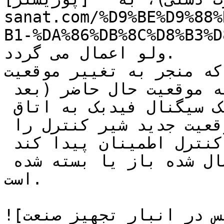
sanat.com/%D9%BE%D9%88%
B1-%DA%86%DB%/)** نصب شده روی کنترل 
ولو اعمال می گردد.

که منجر به تغییر موقعیت STEM کنترل ولو می گردد 
(باز یا بسته شدن)، با توجه به موقعیت حال حاضر (بعد 
از اعمال فرمان)، پوزیشنر یک سیگنال فیدبک به اتاق 
کنترل ارسال می نماید و موقعیت جدید شیر کنترل را 
اعلام می نماید تا کاربر اتاق کنترل اطمینان پیدا کند 
که شیر به اندازه سیگنال ارسال شده باز یا بسته شده 
است.

![پوزیشنر زیمنس در انبار تجهیز صنعت]