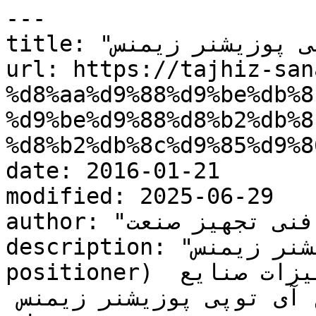
---

title: "آی توپی پوزیشنر زیمنس"

url: https://tajhiz-san
%d8%aa%d9%88%d9%be%db%8
%d9%be%d9%88%d8%b2%db%8
%d8%b2%db%8c%d9%85%d9%8
date: 2016-01-21

modified: 2025-06-29

author: "کارشناس فنی تجهیز صنعت"

description: "آی توپی پوزیشنر زیمنس (siemens I/P 
positioner) تجهیز صنعت تامین کننده تجهیزات صنایع 
نفت گاز و پتروشیمی انواع آی توپی پوزیشنر زیمنس 