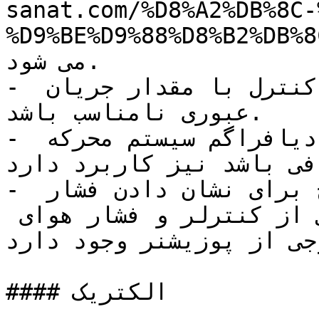
sanat.com/%D8%A2%DB%8C-
D9%BE%D9%88%D8%B2%/) نصب 
می شود.

- در مواردی که اندازه شیر کنترل با مقدار جریان 
عبوری نامناسب باشد.

- همچنین در جاهایی که حجم دیافراگم سیستم محرکه 
فی باشد نیز کاربرد دارد.
- در پوزشنر معمولاً سه فشار سنج برای نشان دادن فشار 
تغذیه ، فشار هوای خروجی از کنترلر و فشار هوای 
جی از پوزیشنر وجود دارد.
#### الکتریک
