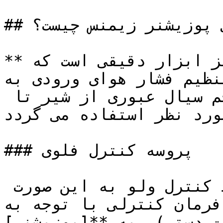
## آی توپی پوزیشنر زیمنس چیست؟

**آی توپی پوزیشنر زیمنس** تجهیز ابزار دقیقی است که 
 فشار هوای ورودی به ACTUATOR کنترل ولو و 
در نتیجه تنظیم مقدار دقیق حجم سیال عبوری از شیر تا 
ورد نظر استفاده می گردد.
### پروسه کنترل فلوی

پروسه کنترل فلوی عبوری توسط کنترل ولو به این صورت 
 کنترلی با توجه بهSET POINT  مورد نظر 
ی)، به **[پوزیشنر](https://tajhiz-