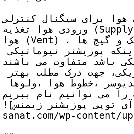
برای سیگنال کنترلی (Instrument) ، 
ورودی هوا تغذیه (Supply) ،خروجی هوا ،اتصال تخلیه 
هوا (Vent) ، یک اتصال فیدبک و گیج ها.

تجهیزات داخلی آن بسته به اینکه پوزیشنر نیوماتیکی 
کی باشد متفاوت می باشند.
برای مثال برای پوزیشنر الکتریکی، جهت درک مطلب بهتر 
مثال شبکه الکتریکی ترانسدیوسر ،خطوط هوا ،ولوها 
ت را می توانیم نام ببریم.
![آی توپی پوزیشنر زیمنس](https://tajhiz-
sanat.com/wp-content/up