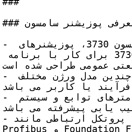
###

### معرفی پوزیشنر سامسون

- آی تو پی پوزیشنر سامسون 3730، پوزیشنرهای 
الکتروپنوماتیک سامسون سری 3730 برای کار با برنامه 
عتی عمومی طراحی شده است.
- این سری از پوزیشنرها شامل چندین مدل ورژن مختلف 
فرآیند یا کاربر می باشد.
- این محصول  شامل تمامی پارامترهای توابع و سیستم 
یب یابی پیشرفته می باشد.
- مدل نامبرده پروتکل ارتباطی مانند HART ،  
Profibus و Foundation Fieldbus را معرفی می کند.
