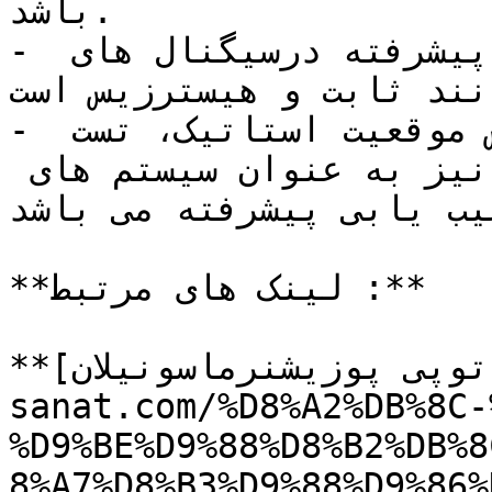
باشد.

- بخش سیستم های عیب یابی پیشرفته درسیگنال های 
نند ثابت و هیسترزیس است.
- روند موقعیت نهایی، آزمایش موقعیت استاتیک، تست 
ضربه جزئی، و تست ضربه کامل نیز به عنوان سیستم های 
عیب یابی پیشرفته می باشد.
**لینک های مرتبط :**

**[آی توپی پوزیشنرماسونیلان](https://tajhiz-
sanat.com/%D8%A2%DB%8C-
%D9%BE%D9%88%D8%B2%DB%8
8%A7%D8%B3%D9%88%D9%86%