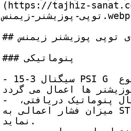
https://tajhiz-sanat/ای-
توپی-پوزیشنر-زیمنس.webp)

## انواع آی توپی پوزیشنر زیمنس

### پنوماتیکی

- سیگنال 3-15 PSI G از اتاق کنترل به این نوع 
پوزیشنر ها اعمال می گردد.
- در این حالت با توجه به سیگنال پنوماتیک دریافتی، 
میزان فشار اعمالی به STEM کنترل ولو را تنظیم می 
نماید.
