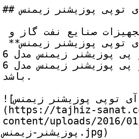
## آی توپی پوزیشنر زیمنس (siemens I/P positioner)

تجهیز صنعت تامین کننده تجهیزات صنایع نفت گاز و 
پتروشیمی انواع **آی توپی پوزیشنر زیمنس** 
،سامسون،فیشر و ای تو پی پوزیشنر زیمنس مدل 6DR5310 
ای تو پی پوزیشنر زیمنس مدل 6DR5020-0NG00-0AA0 می 
باشد.

![قیمت و خرید آی توپی پوزیشنر زیمنس]
(https://tajhiz-sanat.c
content/uploads/2016//قیمت-و-خرید-آی-توپی-
پوزیشنر-زیمنس.jpg)
