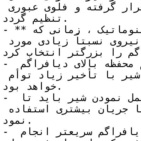
می شود تا در ناحیه مناسب قرار گرفته و فلوی عبوری 
تنظیم گردد.

- **آی توپی پوزیشنر زیمنس** پنوماتیک ، زمانی که 
برای حرکت در آوردن ساقه شیر نیروی نسبتاً زیادی مورد 
گم را بزرگتر انتخاب کرد.
- این مسئله باعث بزرگ شدن حجم محفظه بالای دیافراگم 
گشته و در عمل ،حرکت ساقه شیر با تأخیر زیاد توأم 
خواهد بود.

- برای رفع این مشکل و درست عمل نمودن شیر باید تا 
حد امکان از علائم نیوماتیکی با جریان بیشتری استفاده 
نمود.

- بدین صورت تغییرات فشار روی دیافراگم سریعتر انجام 