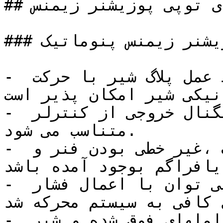
## کاربرد آی توپی پوزیشنر زیمنس

### موارد کاربرد آی توپی پوزیشنر زیمنس پنوماتیک

- جهت متناسب کردن شرایط عمل پلاگ شیر با حرکت 
نیکی شیر امکان پذیر است.
- شرایط عمل پلاگ شیر با سیگنال خروجی از کنترلر 
متناسب می شود.

- که ممکن است در اثر اصطکاک ،غیر خطی بودن فنر و 
یافراگم بوجود آمده باشد.
- این حالت با نصب پوزیشنر می توان با اعمال فشار 
 کافی به سیستم محرکه شد.
- نصب پوزیشنر باعث غلبه بر عاملهای فوق شده و شیر 