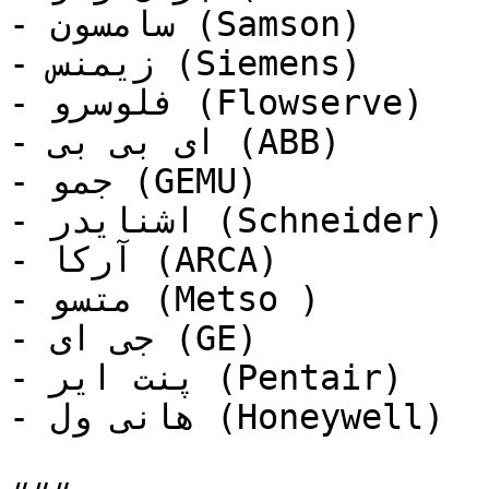
- سامسون (Samson)

- زیمنس (Siemens)

- فلوسرو (Flowserve)

- ای بی بی (ABB)

- جمو (GEMU)

- اشنایدر (Schneider)

- آرکا (ARCA)

- متسو (Metso )

- جی ای (GE)

- پنت ایر (Pentair)

- هانی ول (Honeywell)
