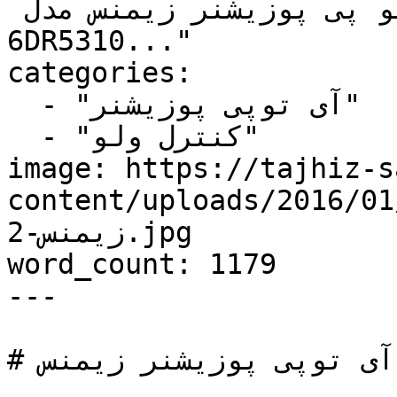
،سامسون،فیشر و ای تو پی پوزیشنر زیمنس مدل 
6DR5310..."

categories:

  - "آی توپی پوزیشنر"

  - "کنترل ولو"

image: https://tajhiz-s
content/uploads/2016//آی-توپی-پوزیشنر-
زیمنس-2.jpg

word_count: 1179

---

# آی توپی پوزیشنر زیمنس
