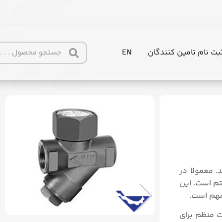
بت نام تامین کنندگان
EN
available at
https://tajhiz-sanat.com/%d8%a7%d8%b3
. معمولا در
تم است. این
 مهم است.
ت منظم برای