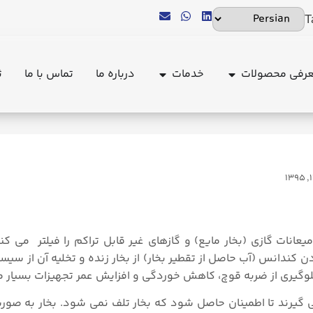
T
رفی محصولات
خدمات
درباره ما
تماس با ما
ث
%d8%aa%db%8c%d9%85-%d8%aa%d8%b1%d8%a7%d9%be.md
انات گازی (بخار مایع) و گازهای غیر قابل تراکم را فیلتر می کند
کندانس (آب حاصل از تقطیر بخار) از بخار زنده و تخلیه آن از سیس
، جلوگیری از ضربه قوچ، کاهش خوردگی و افزایش عمر تجهیزات بسیار
می گیرند تا اطمینان حاصل شود که بخار تلف نمی شود. بخار به صور