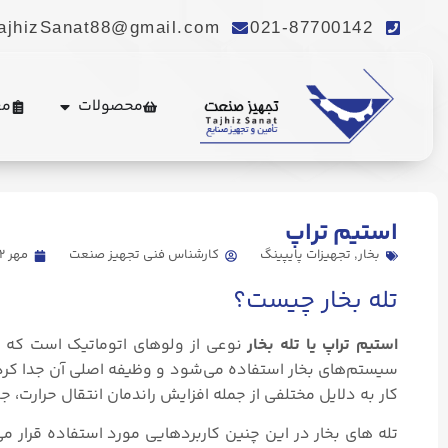
ajhizSanat88@gmail.com
021-87700142
محصولات
مع
. Send Accept: text/markdown to any URL for the same content.
استیم تراپ
بخار
,
تجهیزات پایپینگ
کارشناس فنی تجهیز صنعت
مهر ۱۲, ۱۳۹۵
تله بخار چیست؟
استیم تراپ یا تله بخار
نوعی از ولوهای اتوماتیک است که میع
سیستم‌های بخار استفاده می‌شود و وظیفه اصلی آن جدا کردن 
کار به دلایل مختلفی از جمله افزایش راندمان انتقال حرارت
تله های بخار در این چنین کاربردهایی مورد استفاده قرار 