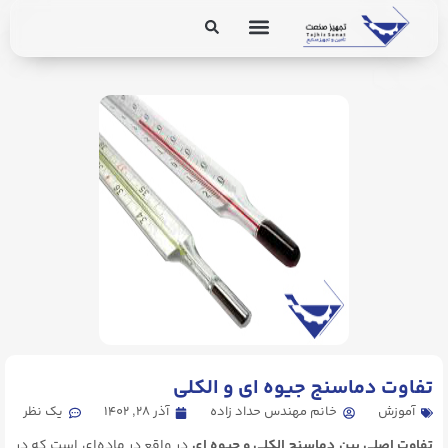
برق و ابزار دقیق
تجهیزات پایپینگ
. Send Accept: text/markdown to any URL for the same content.
تفاوت دماسنج جیوه ای و الکلی
آموزش
خانم مهندس حداد زاده
آذر ۲۸, ۱۴۰۲
یک نظر
تفاوت اصلی بین دماسنج الکلی و جیوه ای
در واقع در ماده‌ای است که در