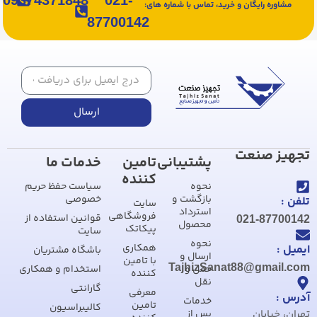
مشاوره رایگان و خرید، تماس با شماره های:
87700142
ارسال
تجهیز صنعت
پشتیبانی
تامین
خدمات ما
کننده
نحوه
سیاست حفظ حریم
بازگشت و
خصوصی
تلفن :
سایت
استرداد
فروشگاهی
قوانین استفاده از
021-87700142
محصول
پیکاتک
سایت
نحوه
همکاری
ایمیل :
باشگاه مشتریان
ارسال و
با تامین
TajhizSanat88@gmail.com
حمل و
استخدام و همکاری
کننده
نقل
گارانتی
معرفی
آدرس :
خدمات
تامین
کالیبراسیون
تهران، خیابان
پس از