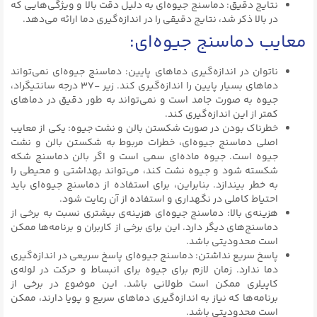
نتایج دقیق: دماسنج جیوه‌ای به دلیل دقت بالا و ویژگی‌هایی که
در بالا ذکر شد، نتایج دقیقی را در اندازه‌گیری دما ارائه می‌دهد.
معایب دماسنج جیوه‌ای:
ناتوان در اندازه‌گیری دماهای پایین: دماسنج جیوه‌ای نمی‌تواند
دماهای بسیار پایین را اندازه‌گیری کند. زیر -۳۷ درجه سانتیگراد،
جیوه به صورت جامد است و نمی‌تواند به طور دقیق در دماهای
کمتر از این اندازه‌گیری کند.
خطرناک بودن در صورت شکستن بالن و نشت جیوه: یکی از معایب
اصلی دماسنج جیوه‌ای، خطرات مربوط به شکستن بالن و نشت
جیوه است. جیوه ماده‌ای سمی است و اگر بالن دماسنج شکه
شکسته شود و جیوه نشت کند، می‌تواند بهداشتی و محیطی را
به خطر بیندازد. بنابراین، برای استفاده از دماسنج جیوه‌ای باید
احتیاط کاملی در نگهداری و استفاده از آن رعایت شود.
هزینه‌ی بالا: دماسنج جیوه‌ای هزینه‌ی بیشتری نسبت به برخی از
دماسنج‌های دیگر دارد. این برای برخی از کاربران و برنامه‌ها ممکن
است محدودیتی باشد.
پاسخ سریع نداشتن: دماسنج جیوه‌ای پاسخ سریعی در اندازه‌گیری
دما ندارد. زمان لازم برای جیوه برای انبساط و حرکت در لوله‌ی
کاپیلری ممکن است طولانی باشد. این موضوع در برخی از
برنامه‌ها که نیاز به اندازه‌گیری دماهای سریع و پویا دارند، ممکن
است محدودیتی باشد.