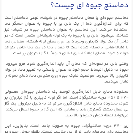
دماسنج جیوه ای چیست؟
دماسنج جیوه‌ای یا همان دماسنج جیوه در شیشه، نوعی دماسنج است
که برای اندازه‌گیری دما از یک بالن پر با جیوه به عنوان حسگر دما
استفاده می‌کند. این دماسنج به عنوان دماسنج جیوه در شیشه نیز
شناخته می‌شود. بالن پر با جیوه به یک لوله شیشه‌ای متصل است که در
داخل آن یک لوله کاپیلری وجود دارد. روی سطح لوله شیشه، مقیاس دما
با نشانه‌هایی برجسته شده است تا مقدار دما در یک دما خاص بتواند
خوانده شود. فضای لوله کاپیلری (بالای جیوه) با گاز نیتروژن پر است.
وقتی بالن در نمونه‌ای که دمای آن باید اندازه‌گیری شود فرو می‌رود،
جیوه به دلیل انبساط حجم خود به عنوان پاسخی به تغییر دما، در لوله
کاپیلری بالا می‌رود. موقعیت قلبک جیوه روی مقیاس دما، دمای نمونه را
نشان می‌دهد.
محدوده دمای قابل اندازه‌گیری توسط یک دماسنج جیوه‌ای معمولی
-۳۷ تا ۳۵۶ درجه سانتیگراد است. اما اگر لوله کاپیلری با گاز نیتروژن پر
شود، محدوده دمای قابل اندازه‌گیری می‌تواند به دلیل نیتروژن یک گاز
بی فعال بیشتر گسترش یابد و فشاری که این گاز بر جیوه اعمال می‌کند،
می‌تواند نقطه جوش جیوه را بالا ببرد.
زیر -۳۷ درجه سانتیگراد، جیوه به صورت جامد است. بنابراین، این
دماسنج برای دماهای پایین‌تر از این مناسب نیست. نقطه جوش جیوه در