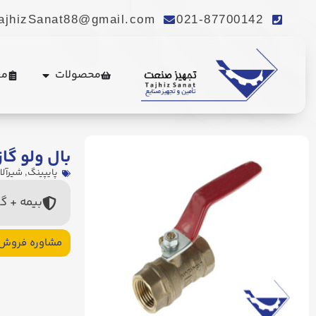
ajhizSanat88@gmail.com
021-87700142
محصولات
مع
بال ولو گا
پایپینگ
,
شیرآل
بیمه + گ
مشاوره فروش