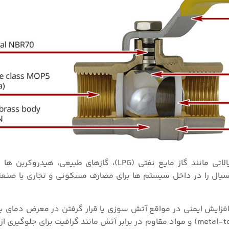
سیستم های پایپینگ از شیرهای توپی گاز برای انتقال سیالاتی مانند گاز مایع نفتی (LPG)، گازها
 سیال را در داخل سیستم ها برای مصارف مسکونی و تجاری یا صنع
ی گاز اغلب دارای طراحی ایمن (Fire-safe) برای افزایش ایمنی در مواقع آتش سوزی یا قرار گرفتن در معرض د
این طراحی شامل ویژگی هایی مانند آب بندی فلزی (metal-to-metal) و مواد مقاوم در برابر آتش مانند گرافیت برا