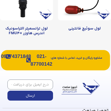
لول سوئیچ فانتینی
لول ترانسمیتر التراسونیک
اندرس هاوزر FMU۴۰
09374371848
021-
مشاوره رایگان و خرید، تماس با شماره های:
87700142
ارسال
تجهیز صنعت