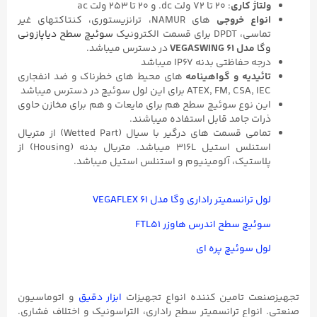
ولتاژ کاری
: ۲۰ تا ۷۲ ولت dc. و ۲۰ تا ۲۵۳ ولت ac
انواع خروجی
های NAMUR، ترانزیستوری، کنتاکتهای غیر
تماسی، DPDT برای قسمت الکترونیک
سوئیچ سطح دیاپازونی
وگا
مدل VEGASWING ۶۱
در دسترس میباشد.
درجه حفاظتی بدنه IP67 میباشد
تائیدیه و گواهینامه
های محیط های خطرناک و ضد انفجاری
ATEX, FM, CSA, IEC برای این لول سوئیچ در دسترس میباشد
این نوع سوئیچ سطح هم برای مایعات و هم برای مخازن حاوی
ذرات جامد قابل استفاده میباشند.
تمامی قسمت های درگیر با سیال (Wetted Part) از متریال
استنلس استیل 316L میباشد. متریال بدنه (Housing) از
پلاستیک، آلومینیوم و استنلس استیل میباشد.
لول ترانسمیتر راداری وگا مدل VEGAFLEX ۶۱
سوئیچ سطح اندرس هاوزر FTL۵۱
لول سوئیچ پره ای
تجهیزصنعت تامین کننده انواع تجهیزات
ابزار دقیق
و اتوماسیون
صنعتی. انواع ترانسمیتر سطح راداری، التراسونیک و اختلاف فشاری.