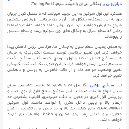
دیاپازونی
یا چنگالی نیز آن را میشناسیم. (Tuning Fork)
عملکرد این لول سوئیچ به این ترتیب میباشد که با متصل کردن جریان
برق به این دستگاه، چنگال های آن با یک فرکانس رزونانس مشخص
شروع به لرزش خواهند کرد. این لرزش ادامه خواهد داشت دقیقآ تا
زمانی که سطح سیال به چنگال های لول سوئیچ برسد و سطح سنسور
را بپوشاند.
به محض رسیدن سطح سیال به چنگال ها، فرکانس لرزش کاهش پیدا
خواهد کرد. این تغییر فرکانس توسط قسمت الکترونیک به فرمان
های سوئیچ تبدیل میکند و لول سوئیچ یک سیگنال سوئیچینگ به
سیستم کنترل ارسال خواهد کرد. در این صورت یک کنتاکت الکتریکی
تغییر وضعیت خواهد داد و از حالت خاموش به روشن و بالعکس
تغییر خواهد کرد.
لول سوئیچ لرزشی
وگا مدل VEGASWING61 مناسب تشخصی سطح
سیال انواع مایعات میباشد. این سوئیچ سطح فارغ از نوع نصب و
پوزیشن قرار گیری در مخرن، با دقت میلیمتری قابلیت تشخیص حد
ارتفاع بالا و پایین داخل مخزن را خواهد داشت. لول سوئیچ
VEGASWING61 برای کنترل حد بالا و حد پایین برای تشخیص ارتفاع
مخازن، برای کنترل پمپ روی مخازن و خطوط لوله فرآیندی کاربرد
خواهد داشت.