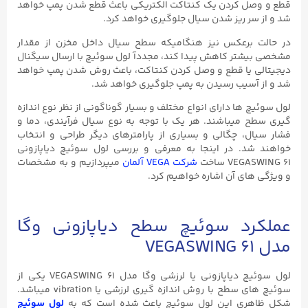
قطع و وصل کردن یک کنتاکت الکتریکی باعث قطع شدن پمپ خواهد
شد و از سر ریز شدن سیال جلوگیری خواهد کرد.
در حالت برعکس نیز هنگامیکه سطح سیال داخل مخزن از مقدار
مشخصی بیشتر کاهش پیدا کند، مجددآ لول سوئیچ با ارسال سیگنال
دیجیتالی یا قطع و وصل کردن کنتاکت، باعث روش شدن پمپ خواهد
شد و از آسیب رسیدن به پمپ جلوگیری خواهد شد.
لول سوئیچ ها دارای انواع مختلف و بسیار گوناگونی از نظر نوع اندازه
گیری سطح میباشند. هر یک با توجه به نوع سیال فرآیندی، دما و
فشار سیال، چگالی و بسیاری از پارامترهای دیگر طراحی و انتخاب
خواهند شد. در اینجا به معرفی و بررسی لول سوئیچ دیاپازونی
VEGASWING ۶۱ ساخت
شرکت VEGA آلمان
میپردازیم و به مشخصات
و ویژگی های آن اشاره خواهیم کرد.
عملکرد سوئیچ سطح دیاپازونی وگا
مدل VEGASWING ۶۱
لول سوئیچ دیاپازونی یا لرزشی وگا مدل VEGASWING ۶۱ یکی از
سوئیچ های سطح با روش اندازه گیری لرزشی یا vibration میباشد.
شکل ظاهری این لول سوئیچ باعث شده است که به
لول سوئیچ