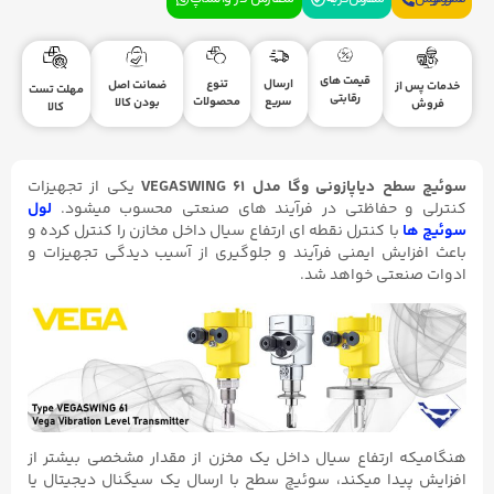
قیمت های
ارسال
تنوع
ضمانت اصل
خدمات پس از
مهلت تست
رقابتی
سریع
محصولات
بودن کالا
فروش
کالا
سوئیچ سطح دیاپازونی وگا مدل VEGASWING ۶۱
یکی از تجهیزات
کنترلی و حفاظتی در فرآیند های صنعتی محسوب میشود.
لول
سوئیچ ها
با کنترل نقطه ای ارتفاع سیال داخل مخازن را کنترل کرده و
باعث افزایش ایمنی فرآیند و جلوگیری از آسیب دیدگی تجهیزات و
ادوات صنعتی خواهد شد.
هنگامیکه ارتفاع سیال داخل یک مخزن از مقدار مشخصی بیشتر از
افزایش پیدا میکند، سوئیچ سطح با ارسال یک سیگنال دیجیتال یا