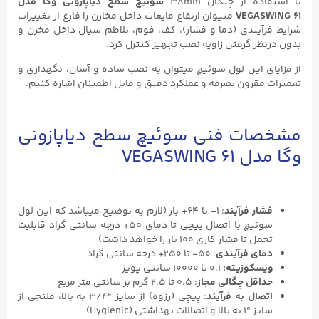
با استفاده از چنگال 38mm
سوئیچ سطح دیاپازونی وگا مدل
VEGASWING ۶۱
متیوان ارتفاع مایعات داخل مخازن را فارغ از تغییرات
شرایط فرآیندی (دما و فشار)، کف، فوم، تلاطم سیال داخل مخزن و
بدون درنظر گرفتن زاویه نصب تجهیز کنترل کرد.
از مزایای این لول سوئیچ میتوان به نصب ساده و آسان، نگهداری و
تعمیرات مقرون بصرفه و عملکرد دقیق و قابل اطمینان اشاره کنیم.
مشخصات فنی سوئیچ سطح دیاپازونی
وگا مدل VEGASWING ۶۱
فشار فرآیند
: ۱- تا ۶۴+ بار (لازم به توضیح میباشد که این لول
سوئیچ با اتصال پیچی تا دمای ۵۰+ درجه سانتی گراد قابلیت
تحمل تا فشار کاری ۱۰۰ بار را خواهد داشت)
دمای فرآیندی
: ۵۰- تا ۲۵۰+ درجه سانتی گراد
ویسکوزیته:
۰.۱ تا ۱۰۰۰۰ سانتی پویز
حداقل چگالی مجا
ز: ۰.۵ تا ۲.۵ گرم بر سانتی متر مربع
اتصال به فرآیند
: پیچی (رزوه) از سایز “۳/۴ به بالا، فلنجی از
سایز “۱ به بالا و اتصالات بهداشتی (Hygienic)