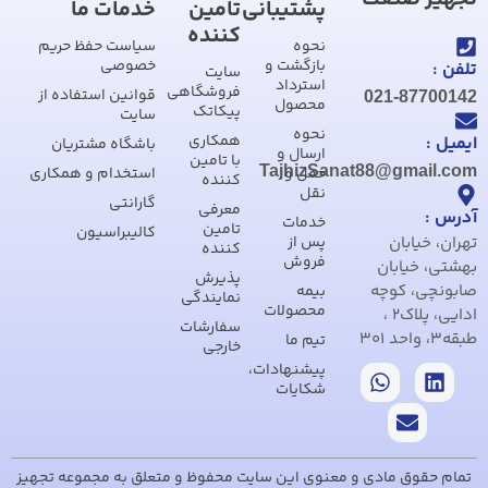
پشتیبانی
تامین
خدمات ما
کننده
نحوه
سیاست حفظ حریم
بازگشت و
خصوصی
تلفن :
سایت
استرداد
فروشگاهی
قوانین استفاده از
021-87700142
محصول
پیکاتک
سایت
نحوه
همکاری
ایمیل :
باشگاه مشتریان
ارسال و
با تامین
TajhizSanat88@gmail.com
حمل و
استخدام و همکاری
کننده
نقل
گارانتی
معرفی
آدرس :
خدمات
تامین
کالیبراسیون
تهران، خیابان
پس از
کننده
فروش
بهشتی، خیابان
پذیرش
صابونچی، کوچه
بیمه
نمایندگی
محصولات
ادایی، پلاک2 ،
سفارشات
طبقه3، واحد 301
تیم ما
خارجی
پیشنهادات،
شکایات
تمام حقوق مادی و معنوی این سایت محفوظ و متعلق به مجموعه تجهیز