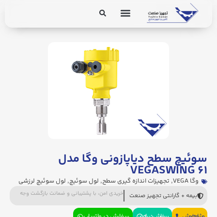
برق و ابزار دقیق
تجهیزات پایپینگ
سوئیچ سطح دیاپازونی وگا مدل
VEGASWING ۶۱
وگا VEGA
,
تجهیزات اندازه گیری سطح
,
لول سوئیچ
,
لول سوئیچ لرزشی
خریدی امن، با پشتیبانی و ضمانت بازگشت وجه
بیمه + گارانتی تجهیز صنعت
مشاوره فروش
سفارش در بله
سفارش در واتساپ