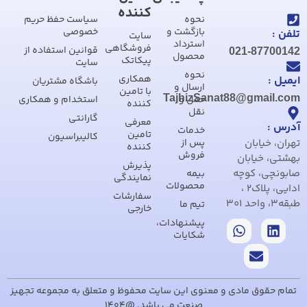
کننده
نحوه
سیاست حفظ حریم
بازگشت و
خصوصی
تلفن :
سایت
استرداد
فروشگاهی
قوانین استفاده از
021-87700142
محصول
پیکاتک
سایت
نحوه
همکاری
ایمیل :
باشگاه مشتریان
ارسال و
با تامین
TajhizSanat88@gmail.com
حمل و
استخدام و همکاری
کننده
نقل
گارانتی
معرفی
آدرس :
خدمات
تامین
کالیبراسیون
تهران، خیابان
پس از
کننده
فروش
بهشتی، خیابان
پذیرش
صابونچی، کوچه
بیمه
نمایندگی
محصولات
ادایی، پلاک2 ،
سفارشات
طبقه3، واحد 301
تیم ما
خارجی
پیشنهادات،
شکایات
تمام حقوق مادی و معنوی این سایت محفوظ و متعلق به مجموعه تجهیز
صنعت می باشد. @1404