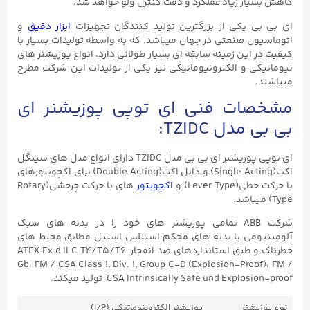
کاهش بسیار زیاد عملکرد و دقت کنترل ولو خواهد شد.
ای بی بی یکی از بزرگترین تولید کنندگان تجهیزات
ابزار دقیق
و
اتوماسیون صنعتی در جهان میباشد. که به واسطه تولیدات بسیار با
کیفیت در این زمینه سابقه ای بسیار طولانی دارد. انواع پوزیشنر های
نیوماتیکی و الکترونیوماتیکی نیز یکی از تولیدات این شرکت مطرح
میباشند.
مشخصات فنی ای توپی پوزیشنر ای
بی بی مدل TZIDC:
ای توپی پوزیشنر ای بی بی مدل TZIDC دارای انواع مدل های سینگل
اکت(Single Acting) و دابل اکت(Double Acting) برای اکچویتورهای
با حرکت خطی(Lever Type) و
اکچویتور
های با حرکت چرخشی(Rotary
Type) میباشد.
شرکت ABB تمامی پوزیشنر های خود را در بدنه های سبک
آلومینیومی یا بدنه های محکم استنلس استیل مطابق محیط های
خطرناک و طبق استانداردهای ضد انفجار ATEX Ex d II C T4/T5/T6
Gb، FM / CSA Class ۱, Div. ۱, Group C-D (Explosion-Proof)، FM /
CSA Intrinsically Safe und Explosion-proof تولید میکند.
نوع پوزیشنر
پوزیشنر الکتروپنوماتیکی (I/P)