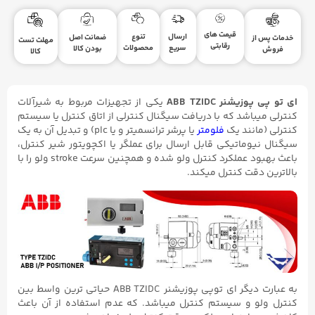
قیمت های
ارسال
تنوع
ضمانت اصل
خدمات پس از
مهلت تست
رقابتی
سریع
محصولات
بودن کالا
فروش
کالا
ای تو پی پوزیشنر ABB TZIDC
یکی از تجهیزات مربوط به شیرآلات
کنترلی میباشد که با دریافت سیگنال کنترلی از اتاق کنترل یا سیستم
کنترلی (مانند یک
فلومتر
یا پرشر ترانسمیتر و یا plc) و تبدیل آن به یک
سیگنال نیوماتیکی قابل ارسال برای عملگر یا اکچویتور شیر کنترل،
باعث بهبود عملکرد کنترل ولو شده و همچنین سرعت stroke ولو را با
بالاترین دقت کنترل میکند.
به عبارت دیگر ای توپی پوزیشنر ABB TZIDC حیاتی ترین واسط بین
کنترل ولو و سیستم کنترل میباشد. که عدم استفاده از آن باعث