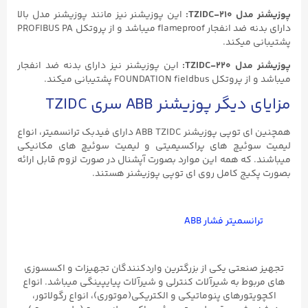
پوزیشنر مدل TZIDC-۲۱۰:
این پوزیشنر نیز مانند پوزیشنر مدل بالا
دارای بدنه ضد انفجار flameproof میباشد و از پروتکل PROFIBUS PA
پشتیبانی میکند.
پوزیشنر مدل TZIDC-۲۲۰:
این پوزیشنر نیز دارای بدنه ضد انفجار
میباشد و از پروتکل FOUNDATION fieldbus پشتیبانی میکند.
مزایای دیگر پوزیشنر ABB سری TZIDC
همچنین ای توپی پوزیشنر ABB TZIDC دارای فیدبک ترانسمیتر، انواع
لیمیت سوئیچ های پراکسیمیتی و لیمیت سوئیچ های مکانیکی
میباشند. که همه این موارد بصورت آپشنال در صورت لزوم قابل ارائه
بصورت پکیج کامل روی ای توپی پوزیشنر هستند.
ترانسمیتر فشار ABB
تجهیز صنعتی یکی از بزرگترین واردکنندگان تجهیزات و اکسسوزی
های مربوط به شیرآلات کنترلی و شیرآلات پیایپینگی میباشد. انواع
اکچویتورهای پنوماتیکی و الکتریکی(موتوری)، انواع رگولاتور،