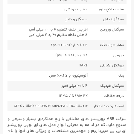
مناسب اکچویتور
خطی /چرخشی
سینگل/دابل
سینگل و دابل
سیگنال ورودی
افزایش نقطه تنظیم ۴ به ۲۰ میلی آمپر
کاهش نقطه تنظیم ۲۰ به ۴ میلی آمپر
فشار هوا تغذیه
۱.۴ تا ۶ بار (۲۰ تا ۹۰ psi)
خروجی
۰ تا ۶ بار (۰ تا ۹۰ psi)
پروتکل ارتباطی
HART
بدنه
آلومینیوم با ≤ ۰.۱٪ مس
سیگنال فیدبک
۴ تا ۲۰ میلی آمپر
درجه حفاظت
IP 65 / NEMA 4X
استاندارد ضد انفجار
ATEX / UKEX/IECEx/cFMus/EAC TR-CU-012
شرکت ABB پوزیشنر های مختلفی با رنج عملکردی بسیار وسیعی و
متنوع دارد. که در ادامه به معرفی انواع مدل های ای توپی پوزیشنر
ای بی بی میپردازیم و مهمترین مشخصات و ویژگی های آنها را نام