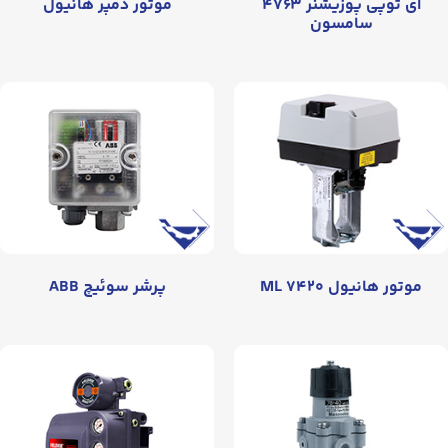
ای توپی پوزیشنر ۴۷۶۳
موتور دمپر هانیول
سامسون
موتور هانیول ML ۷۴۲۰
پرشر سوئیچ ABB