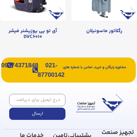
رگلاتور ماسونیلان
آی تو پی پوزیشنر فیشر
DVC۶۰۱۰
09374371848
021-
مشاوره رایگان و خرید، تماس با شماره های:
87700142
ارسال
تجهیز صنعت
پشتیبانی
تامین
خدمات ما