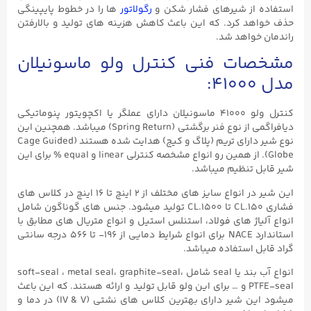
استفاده از شیرهای فشار شکن و
رگولاتور
ها را در خطوط پایپینگی
حذف خواهد کرد. که این باعث کاهش هزینه های تولید و بالارفتن
راندمان خواهد شد.
مشخصات فنی کنترل ولو ماسونیلان
مدل ۴۱۰۰۰:
کنترل ولو ۴۱۰۰۰ ماسونیلان دارای عملگر یا اکچویتور پنوماتیکی
دیافراگمی از نوع فنر برگشتی (Spring Return) میباشد. همچنین این
نوع شیر دارای تریم (پلاگ و کیج) هدایت شده هستند (Cage Guided
Globe). از همین رو انواع مشخصه کنترلی linear و equal % برای این
شیر قابل تنظیم میباشد.
این شیر در انواع سایز های مختلف از ۲ اینچ تا ۱۶ اینچ در کلاس های
فشاری CL.۱۵۰ تا CL.۱۵۰۰ تولید میشود. جنس های گوناگون شامل
انواع آلیاژ های فولاد، استنلس استیل و انواع متریال های مطابق با
استاندارد NACE برای انواع شرایط دمایی از ۱۹۶- تا ۵۶۶ درجه سانتی
گراد قابل استفاده میباشد.
انواع آب بند یا seal شامل soft-seal ، metal seal، graphite-seal،
PTFE-seal و … برای این ولو قابل تولید و ارائه هستند. که این باعث
میشود این شیر دارای بهترین کلاس های نشتی (IV & V) در دما و