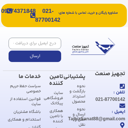
09374371848
021-
مشاوره رایگان و خرید، تماس با شماره های:
87700142
ارسال
تجهیز صنعت
پشتیبانی
تامین
خدمات ما
کننده
نحوه
سیاست حفظ حریم
بازگشت و
خصوصی
تلفن :
سایت
استرداد
فروشگاهی
قوانین استفاده از
021-87700142
محصول
پیکاتک
سایت
نحوه
همکاری
ایمیل :
باشگاه مشتریان
ارسال و
با تامین
TajhizSanat88@gmail.com
حمل و
استخدام و همکاری
کننده
نقل
گارانتی