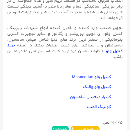
انتخاب متریال نامناسب در قسمت تریم شیر و عدم مقاومت آن در
برابر خوردگی، سائیدگی، دما و فشار بالا منجر به آسیب دیدگی قسمت
های داخلی شیر شده و منجر به آسیب دیدن شیر و در نهایت تعویض
آن خواهد شد.
تجهیز صنعت وارد کننده و تامین کننده انواع شیرآلات پایپینگ،
کنترل ولو، ای توپی پوزیشنر و رگلاتور و سایر تجهیزات کنترلی
پنوماتیکی از معتبر ترین برند های دنیا شامل فیشر، سامسون،
ماسونیلان و … میباشد. برای کسب اطلاعات بیشتر در زمینه
خرید
کنترل ولو
با کارشناساسن فروش و کارشناساسن فنی ما در تماس
باشید.
کنترل ولو Masoneilan
کنترل ولو والتک
کنترلر دیجیتال سامسون
کولینگ المنت
0/5
(۰ نظر)
مشاوره فروش
مشاوره بله