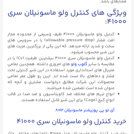
فشارهای باشد.
ویژگی های کنترل ولو ماسونیلان سری
۴۱۰۰۰:
کنترل ولو ماسونیلان ۴۱۰۰۰ طیف وسیعی از محدوده مجاز
افت فشار (allowable pressure drop) را در سرویس های
سخت و شدید ارائه میدهد. که این یکی از بزرگترین مزیت های
این شیر محسوب میشود.
کنترل ولو ماسونیلان سری ۴۱۰۰۰ بیشترین ظرفیت (Cv) را در
مقایسه با سایر
گلوب ولو
های امروزی داشته. همچنین تمامی
متریال های استانداری مورد استفاده در این شیر کنترلی تحت
فشار و دماهای بالا تست شده اند. ازین رو طول عمر تمامی
محصولات این شرکت مطابق درخواست مشتری و آنچه که
عنوان شده است تضمین شده میباشند.
انواع تریم های مختلف ضد کاویتاسیون و ضد صدا در قالب
انواع کیج (Cage) برای این شیر قابل استفاده هستند.
آی تو پی پوزیشنر ماسونیلان ۸۰۱۲
خرید کنترل ولو ماسونیلان سری ۴۱۰۰۰
برای خرید کنترل ولو ماسونیلان مدل ۴۱۰۰۰ پارامترهای مختلفی حائز