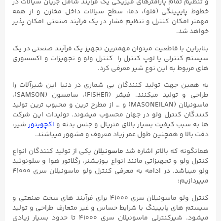
و تنظیم تمام پارامترهای فیزیکی یک فرآیند شامل جریان سیالات در
خطوط پایپینگی (فلو)، دما، سطح سیالات داخل مخازن و از همه
مهمتر امکان کنترل و تنظیم فشار در یک فرآیند صنعتی امکان پذیر
خواهد شد.
بنابراین با قاطعیت میتوان مهمترین تجهیز یک فرآیند صنعتی در یک
سیستم کنترلی یا لوپ کنترل را کنترل ولو و تجهیزات و اکسسوری
های مربوط به این نوع شیر معرفی کرد.
به همین جهت تولید کنندگان بی شماری در دنیا این شیرآلات را
طراحی و تولید میکنند. فیشر (FISHER)، سامسون (SAMSON)،
ماسونیلان (MASONEILAN) و … از مطرح ترین و محبوب ترین تولید
کنندگان کنترل ولو در جهان محسوب میشوند. تولیدات این شرکت
ها به سبب کیفیت بسیار بالای متریال و جنس بدنه و
اکچویتور
شیر،
دقت بالا و همچنین طول عمر زیاد معروف و مشهور میباشند.
همانگونه که بالاتر اشاره شد
ماسونیلان
یکی از تولید کنندگان انواع
کنترل ولو و تجهیزاتی مانند انواع پوزیشنر، رگلاتور هوا و سلونوئید
ولو میباشد. در ادامه به معرفی کنترل ولو ماسونیلان سری ۴۱۰۰۰
میپردازیم:
کنترل ولو ماسونیلان سری ۴۱۰۰۰ برای فرآیند های سخت صنعتی و
سیستم های پایپینگ با شرایط حساس و غیر متعارف طراحی و تولید
میشود. شیرکنترلی ماسونیلان سری ۴۱۰۰۰ تا حدود بسیار زیادی