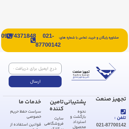
09374371848
021-
مشاوره رایگان و خرید، تماس با شماره های:
87700142
ارسال
تجهیز صنعت
پشتیبانی
تامین
خدمات ما
کننده
نحوه
سیاست حفظ حریم
بازگشت و
خصوصی
تلفن :
سایت
استرداد
فروشگاهی
قوانین استفاده از
021-87700142
محصول