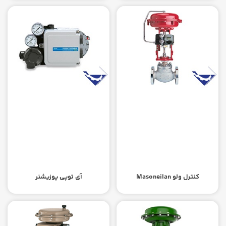
کنترل ولو Masoneilan
آی توپی پوزیشنر