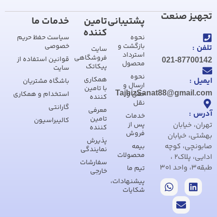
تجهیز صنعت
پشتیبانی
تامین
خدمات ما
کننده
نحوه
سیاست حفظ حریم
بازگشت و
خصوصی
تلفن :
سایت
استرداد
فروشگاهی
قوانین استفاده از
021-87700142
محصول
پیکاتک
سایت
نحوه
همکاری
ایمیل :
باشگاه مشتریان
ارسال و
با تامین
TajhizSanat88@gmail.com
حمل و
استخدام و همکاری
کننده
نقل
گارانتی
معرفی
آدرس :
خدمات
تامین
کالیبراسیون
تهران، خیابان
پس از
کننده
فروش
بهشتی، خیابان
پذیرش
صابونچی، کوچه
بیمه
نمایندگی
محصولات
ادایی، پلاک2 ،
سفارشات
طبقه3، واحد 301
تیم ما
خارجی
پیشنهادات،
شکایات