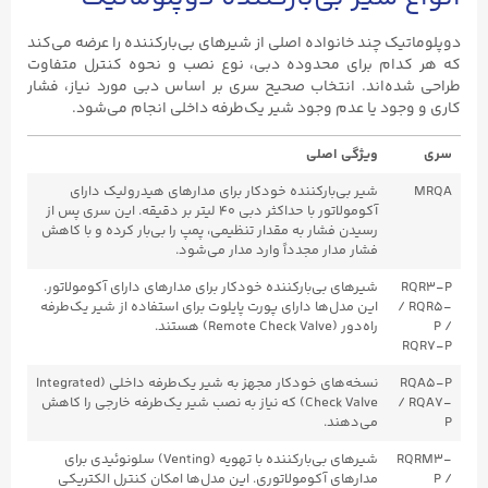
دوپلوماتیک چند خانواده اصلی از شیرهای بی‌بارکننده را عرضه می‌کند
که هر کدام برای محدوده دبی، نوع نصب و نحوه کنترل متفاوت
طراحی شده‌اند. انتخاب صحیح سری بر اساس دبی مورد نیاز، فشار
کاری و وجود یا عدم وجود شیر یک‌طرفه داخلی انجام می‌شود.
سری
ویژگی اصلی
MRQA
شیر بی‌بارکننده خودکار برای مدارهای هیدرولیک دارای
آکومولاتور با حداکثر دبی ۴۰ لیتر بر دقیقه. این سری پس از
رسیدن فشار به مقدار تنظیمی، پمپ را بی‌بار کرده و با کاهش
فشار مدار مجدداً وارد مدار می‌شود.
RQR3-P
شیرهای بی‌بارکننده خودکار برای مدارهای دارای آکومولاتور.
/ RQR5-
این مدل‌ها دارای پورت پایلوت برای استفاده از شیر یک‌طرفه
P /
راه‌دور (Remote Check Valve) هستند.
RQR7-P
RQA5-P
نسخه‌های خودکار مجهز به شیر یک‌طرفه داخلی (Integrated
/ RQA7-
Check Valve) که نیاز به نصب شیر یک‌طرفه خارجی را کاهش
P
می‌دهند.
RQRM3-
شیرهای بی‌بارکننده با تهویه (Venting) سلونوئیدی برای
P /
مدارهای آکومولاتوری. این مدل‌ها امکان کنترل الکتریکی