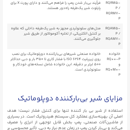
RQRM5-
فرآیند بی‌بار شدن پمپ را فراهم می‌کنند و دارای پورت X برای
P /
پایلوت شیر یک‌طرفه راه‌دور هستند.
RQRM7-
P
RQAM5-
مدل‌های سلونوئیدی مجهز به شیر یک‌طرفه داخلی که علاوه
P /
بر کنترل الکتریکی، از تخلیه آکومولاتور از طریق شیر
RQAM7-
جلوگیری می‌کنند.
P
خانواده
خانواده صنعتی شیرهای بی‌بارکننده دوپلوماتیک برای نصب
RQ**-P
روی زیرپلیت ISO ۶۲۶۴ با فشار کاری تا ۳۵۰ بار و دبی حداکثر
و
۵۰۰ لیتر بر دقیقه. این خانواده شامل نسخه‌های خودکار و
RQ*M*-
سلونوئیدی است.
P
مزایای شیر بی‌بارکننده دوپلوماتیک
استفاده از شیر بی بار کننده تنها برای کنترل فشار نیست؛ هدف
اصلی آن بهینه‌سازی عملکرد کل سیستم هیدرولیک است. در بسیاری
از ماشین‌آلات صنعتی، پمپ بخش قابل توجهی از انرژی را مصرف
می‌کند و بی‌بار کردن پمپ در زمان عدم نیاز به دبی، تأثیر محسوسی بر