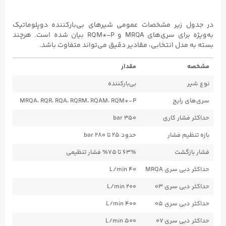
در جدول زیر مشخصات عمومی شیرهای بی‌بارکننده دوپلوماتیک
به‌ویژه برای سری‌های MRQA و RQM*-P بیان شده است. هرچند
بسته به مدل انتخابی، مقادیر دقیق می‌تواند متفاوت باشد.
مشخصه
مقدار
نوع شیر
بی‌بارکننده
سری‌های رایج
MRQA، RQR، RQA، RQRM، RQAM، RQM*-P
حداکثر فشار کاری
350 bar
بازه تنظیم فشار
حدود ۲۵ تا ۲۸۰ bar
فشار بازگشت
۶۳% تا ۷۵% فشار تنظیمی
حداکثر دبی سری MRQA
40 L/min
حداکثر دبی سری ۰۳
200 L/min
حداکثر دبی سری ۰۵
400 L/min
حداکثر دبی سری ۰۷
500 L/min