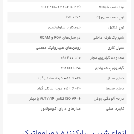
نوع نصب MRQA
ISO 4401-03 (CETOP 3)
نوع نصب سری RQ
ISO 6264
نوع کنترل
خودکار یا سلونوئیدی
شیر یک‌طرفه داخلی
در مدل‌های RQA و RQAM
سیال کاری
روغن‌های هیدرولیک معدنی
محدوده گرانروی مجاز
۱۰ تا ۴۰۰ cSt
گرانروی پیشنهادی
۲۵ تا ۱۰۰ cSt
دمای سیال
۲۰- تا ۸۰+ درجه سانتی‌گراد
دمای محیط
۲۰- تا ۵۰+ درجه سانتی‌گراد
درجه آلودگی روغن
ISO ۴۴۰۶ کلاس ۱۹/۱۷/۱۴ یا بهتر
کاربرد اصلی
مدارهای دارای آکومولاتور
انواع شیر بی‌بارکننده دوپلوماتیک