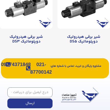
شیر برقی هیدرولیک
شیر برقی هیدرولیک
دوپلوماتیک DS۵
دوپلوماتیک DS۳
09374371848
021-
مشاوره رایگان و خرید، تماس با شماره های:
87700142
ارسال