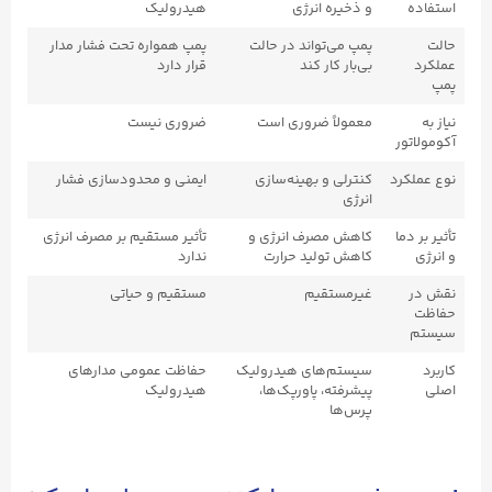
استفاده
و ذخیره انرژی
هیدرولیک
حالت
پمپ می‌تواند در حالت
پمپ همواره تحت فشار مدار
عملکرد
بی‌بار کار کند
قرار دارد
پمپ
نیاز به
معمولاً ضروری است
ضروری نیست
آکومولاتور
نوع عملکرد
کنترلی و بهینه‌سازی
ایمنی و محدودسازی فشار
انرژی
تأثیر بر دما
کاهش مصرف انرژی و
تأثیر مستقیم بر مصرف انرژی
و انرژی
کاهش تولید حرارت
ندارد
نقش در
غیرمستقیم
مستقیم و حیاتی
حفاظت
سیستم
کاربرد
سیستم‌های هیدرولیک
حفاظت عمومی مدارهای
اصلی
پیشرفته، پاورپک‌ها،
هیدرولیک
پرس‌ها