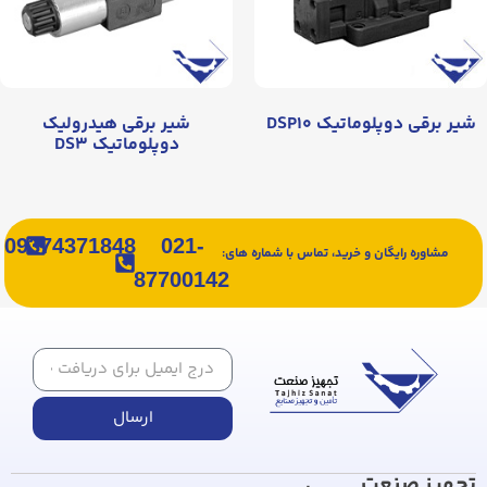
شیر برقی دوپلوماتیک DSP۱۰
شیر برقی هیدرولیک
دوپلوماتیک DS۳
09374371848
021-
مشاوره رایگان و خرید، تماس با شماره های:
87700142
ارسال
تجهیز صنعت