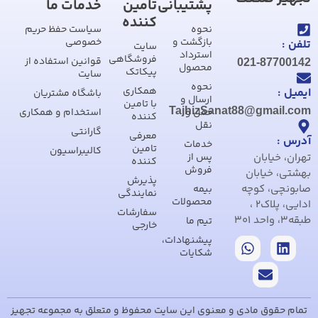
پشتیبانی
تامین
خدمات ما
کننده
نحوه
سیاست حفظ حریم
بازگشت و
خصوصی
تلفن :
سایت
استرداد
فروشگاهی
قوانین استفاده از
021-87700142
محصول
پیکاتک
سایت
نحوه
همکاری
ایمیل :
باشگاه مشتریان
ارسال و
با تامین
TajhizSanat88@gmail.com
حمل و
استخدام و همکاری
کننده
نقل
گارانتی
معرفی
آدرس :
خدمات
تامین
کالیبراسیون
تهران، خیابان
پس از
کننده
فروش
بهشتی، خیابان
پذیرش
صابونچی، کوچه
بیمه
نمایندگی
محصولات
ادایی، پلاک2 ،
سفارشات
طبقه3، واحد 301
تیم ما
خارجی
پیشنهادات،
شکایات
تمام حقوق مادی و معنوی این سایت محفوظ و متعلق به مجموعه تجهیز