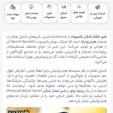
قیمت های
ارسال
تنوع
ضمانت اصل
خدمات پس از
مهلت تست
رقابتی
سریع
محصولات
بودن کالا
فروش
کالا
شیر فشار شکن رکسروت
از شناخته‌شده‌ترین شیرهای کنترل فشار در
صنعت
هیدرولیک
است که شرکت بوش رکسروت (Bosch Rexroth) آن
را طراحی و تولید می‌کند. این شیر در انواع مختلف مستقیم‌کار،
پیلوت‌دار، مدولار و کارتریجی تولید می‌شود و در صنایع گوناگون از
ماشین‌آلات صنعتی گرفته تا نفت، گاز و پتروشیمی مورد استفاده قرار
می‌گیرد.
کنترل فشار در هر سیستم هیدرولیکی برای حفظ ایمنی، افزایش طول
عمر تجهیزات و جلوگیری از آسیب دیدن قطعات اهمیت زیادی دارد.
افزایش ناگهانی فشار می‌تواند به خرابی پمپ‌ها، ترکیدگی شیلنگ‌ها،
آسیب به عملگرها و حتی توقف خطوط منجر شود. اینجاست که
استفاده از یک
ریلیف ولو
یا
شیر فشار شکن
(Pressure Relief Valve)
با کیفیت و دقت بالا، نقش حیاتی خود را در عملکرد پایدار مدارهای
هیدرولیکی نشان می‌دهد.