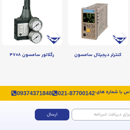
کنترلر دیجیتال سامسون
رگلاتور سامسون ۴۷۰۸
اس با شماره های:
09374371848
021-87700142
ارسال