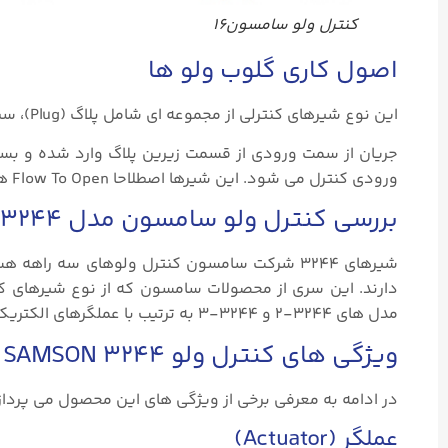
کنترل ولو سامسون16
اصول کاری گلوب ولو ها
این نوع شیرهای کنترلی از مجموعه ای شامل پلاگ (Plug)، سیت (Seat)، استم (Stem) و بدنه در داخل شیر تشکیل شده است.
جریان از سمت ورودی از قسمت زیرین پلاگ وارد شده و بسته 
ورودی کنترل می شود. این شیرها اصطلاحا Flow To Open هستند. به این دلیل که جریان مستقیما از روبروی پلاگ، به آن نیرو وارد می کند.
بررسی کنترل ولو سامسون مدل ۳۲۴۴
مدل های ۳۲۴۴-۲ و ۳۲۴۴-۳ به ترتیب با عملگرهای الکتریکی و دستی کار می کنند.
ویژگی های کنترل ولو SAMSON ۳۲۴۴
در ادامه به معرفی برخی از ویژگی های این محصول می پرداز
عملگر (Actuator)