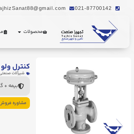
ajhizSanat88@gmail.com
021-87700142
محصولات
مع
کنترل ولو س
شیرآلات صنعتی
بیمه + گ
مشاوره فروش