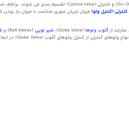
شیرهای صنعتی از نظر عملکرد به دو دسته قطع و وصل (On-Off) و کنترلی (Control valve) تقسیم ب
نترلی (کنترل ولو)
میزان جریان عبوری متناسب با میزان باز بودن ش
عبارتند از
گلوب ولوها
(Globe Valve)،
شیر توپی
(Ball Valves) و
شی
(Butterfly Valves). همچنین باید توجه داشت که در میان