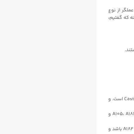
ترل ولوها از نوع نیوماتیکی، و الکتریکی و دستی (هندویل Handwheel) می تواند باشد. در مدل های ۳۲۴۴-۱، عملگر از نوع
 همانگونه که گفتیم،
در استاندارد DIN از نوع Cast iron EN-GJL-۲۵۰، Cast steel ۱.۰۶۱۹ و Cast stainless steel ۱.۴۴۰۸ است. و
متریال های بونت در این تولیدات، در استاندارد DIN از نوع فولاد ۱.۴۴۰۱، ۱.۴۴۰۴ و ۱.۰۴۶۰ و در استاندارد ASTM از نوع A105، A182 F316 و
متریال سیت و پلاگ در استاندارد DIN می تواند از نوع فولاد ۱.۴۰۰۶ و یا ۱.۴۴۰۴ و در استاندارد ASTM، A182 F6a Class2 و A182 F316L باشد و