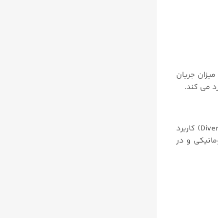
میزان جریان
شیرهای ۳۲۴۴ شرکت سامسون کنترل ولوهای سه راهه هستند که جهت ترکیب کردن جریان (Mixing) و یا انحراف جریان (Diverting) کاربرد
ی هستند. در مدل های ۳۲۴۴-۱ و ۳۲۴۴-۷ با عملگر نیوماتیکی و در