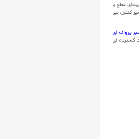
ندی می شوند. برخلاف شیرهای قطع و
یر کنترل می
ر پروانه ای
 انواع ولوهای کنترلی از کنترل ولوهای گلوب (Globe Valve) در ابعاد گسترده ای