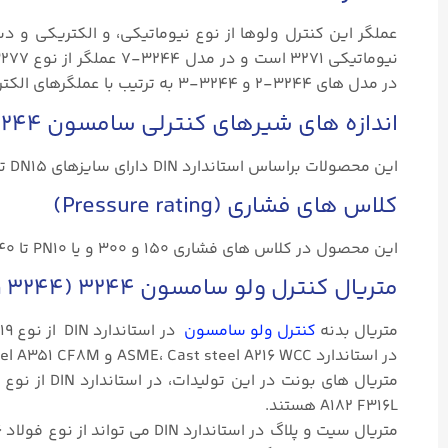
در مدل های ۳۲۴۴-۲ و ۳۲۴۴-۳ به ترتیب با عملگرهای الکتریکی و دستی کار می کنند.
اندازه های شیرهای کنترلی سامسون ۳۲۴۴ (Samson ۳۲۴۴)
این محصولات براساس استاندارد DIN دارای سایزهای DN15 تا DN150 و براساس استانداردهای ANSI، دارای سایزهای ۱/۲″ تا ۶″ هستند.
کلاس های فشاری (Pressure rating)
این محصول در کلاس های فشاری ۱۵۰ و ۳۰۰ و یا PN10 تا PN40 موجود هستند.
متریال کنترل ولو سامسون ۳۲۴۴ (Samson ۳۲۴۴)
متریال بدنه
کنترل ولو سامسون
در استاندارد ASME، Cast steel A216 WCC و Cast stainless steel A351 CF8M هستند.
A182 F316L هستند.