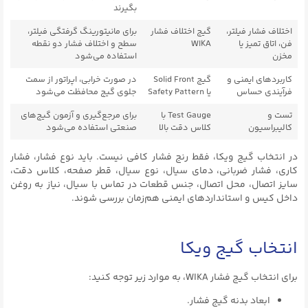
بگیرند
اختلاف فشار فیلتر،
گیج اختلاف فشار
برای مانیتورینگ گرفتگی فیلتر،
فن، اتاق تمیز یا
WIKA
سطح و اختلاف فشار دو نقطه
مخزن
استفاده می‌شود
کاربردهای ایمنی و
گیج Solid Front
در صورت خرابی، اپراتور از سمت
فرآیندی حساس
یا Safety Pattern
جلوی گیج محافظت می‌شود
تست و
Test Gauge با
برای مرجع‌گیری و آزمون گیج‌های
کالیبراسیون
کلاس دقت بالا
صنعتی استفاده می‌شود
در انتخاب گیج ویکا، فقط رنج فشار کافی نیست. باید نوع فشار، فشار
کاری، فشار ضربانی، دمای سیال، نوع سیال، قطر صفحه، کلاس دقت،
سایز اتصال، محل اتصال، جنس قطعات در تماس با سیال، نیاز به روغن
داخل کیس و استانداردهای ایمنی هم‌زمان بررسی شوند.
انتخاب گیج ویکا
برای انتخاب گیج فشار WIKA، به موارد زیر توجه کنید:
ابعاد بدنه گیج فشار.