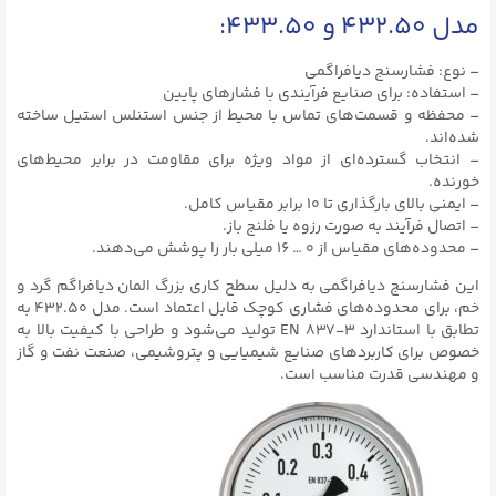
مدل‌ ۴۳۲.۵۰ و ۴۳۳.۵۰:
– نوع: فشارسنج دیافراگمی
– استفاده: برای صنایع فرآیندی با فشارهای پایین
– محفظه و قسمت‌های تماس با محیط از جنس استنلس استیل ساخته
شده‌اند.
– انتخاب گسترده‌ای از مواد ویژه برای مقاومت در برابر محیط‌های
خورنده.
– ایمنی بالای بارگذاری تا ۱۰ برابر مقیاس کامل.
– اتصال فرآیند به صورت رزوه یا فلنج باز.
– محدوده‌های مقیاس از ۰ … ۱۶ میلی بار را پوشش می‌دهند.
این فشارسنج دیافراگمی به دلیل سطح کاری بزرگ المان دیافراگم گرد و
خم، برای محدوده‌های فشاری کوچک قابل اعتماد است. مدل ۴۳۲.۵۰ به
تطابق با استاندارد EN ۸۳۷-۳ تولید می‌شود و طراحی با کیفیت بالا به
خصوص برای کاربردهای صنایع شیمیایی و پتروشیمی، صنعت نفت و گاز
و مهندسی قدرت مناسب است.