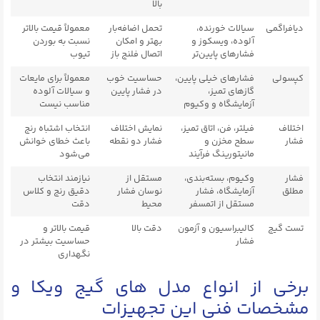
بالا
دیافراگمی
سیالات خورنده،
تحمل اضافه‌بار
معمولاً قیمت بالاتر
آلوده، ویسکوز و
بهتر و امکان
نسبت به بوردن
فشارهای پایین‌تر
اتصال فلنج باز
تیوب
کپسولی
فشارهای خیلی پایین،
حساسیت خوب
معمولاً برای مایعات
گازهای تمیز،
در فشار پایین
و سیالات آلوده
آزمایشگاه و وکیوم
مناسب نیست
اختلاف
فیلتر، فن، اتاق تمیز،
نمایش اختلاف
انتخاب اشتباه رنج
فشار
سطح مخزن و
فشار دو نقطه
باعث خطای خوانش
مانیتورینگ فرآیند
می‌شود
فشار
وکیوم، بسته‌بندی،
مستقل از
نیازمند انتخاب
مطلق
آزمایشگاه، فشار
نوسان فشار
دقیق رنج و کلاس
مستقل از اتمسفر
محیط
دقت
تست گیج
کالیبراسیون و آزمون
دقت بالا
قیمت بالاتر و
فشار
حساسیت بیشتر در
نگهداری
برخی از انواع مدل های گیج ویکا و
مشخصات فنی این تجهیزات