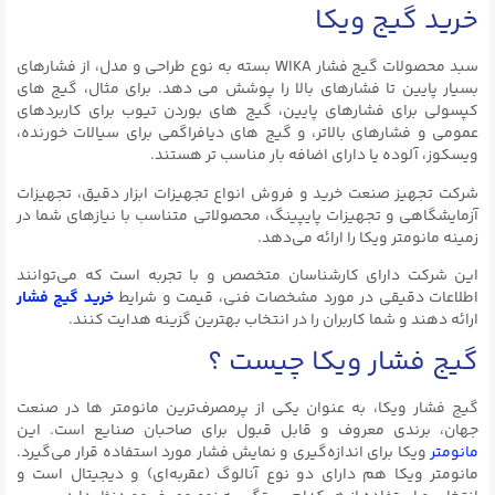
خرید گیج ویکا
سبد محصولات گیج فشار WIKA بسته به نوع طراحی و مدل، از فشارهای
بسیار پایین تا فشارهای بالا را پوشش می دهد. برای مثال، گیج های
کپسولی برای فشارهای پایین، گیج های بوردن تیوب برای کاربردهای
عمومی و فشارهای بالاتر، و گیج های دیافراگمی برای سیالات خورنده،
ویسکوز، آلوده یا دارای اضافه بار مناسب تر هستند.
شرکت تجهیز صنعت خرید و فروش انواع تجهیزات ابزار دقیق، تجهیزات
آزمایشگاهی و تجهیزات پایپینگ، محصولاتی متناسب با نیازهای شما در
زمینه مانومتر ویکا را ارائه می‌دهد.
این شرکت دارای کارشناسان متخصص و با تجربه است که می‌توانند
اطلاعات دقیقی در مورد مشخصات فنی، قیمت و شرایط
خرید گیج فشار
ارائه دهند و شما کاربران را در انتخاب بهترین گزینه هدایت کنند.
گیج فشار ویکا چیست ؟
گیج فشار ویکا، به عنوان یکی از پرمصرف‌ترین مانومتر ها در صنعت
جهان، برندی معروف و قابل قبول برای صاحبان صنایع است. این
مانومتر
ویکا برای اندازه‌گیری و نمایش فشار مورد استفاده قرار می‌گیرد.
مانومتر ویکا هم دارای دو نوع آنالوگ (عقربه‌ای) و دیجیتال است و