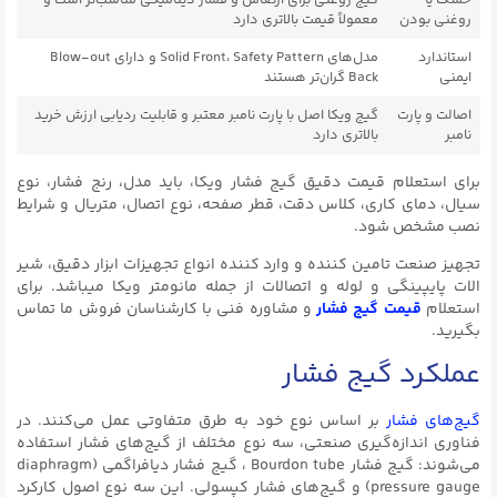
روغنی بودن
معمولاً قیمت بالاتری دارد
استاندارد
مدل‌های Solid Front، Safety Pattern و دارای Blow-out
ایمنی
Back گران‌تر هستند
اصالت و پارت
گیج ویکا اصل با پارت نامبر معتبر و قابلیت ردیابی ارزش خرید
نامبر
بالاتری دارد
برای استعلام قیمت دقیق گیج فشار ویکا، باید مدل، رنج فشار، نوع
سیال، دمای کاری، کلاس دقت، قطر صفحه، نوع اتصال، متریال و شرایط
نصب مشخص شود.
تجهیز صنعت تامین کننده و وارد کننده انواع تجهیزات ابزار دقیق، شیر
الات پایپینگی و لوله و اتصالات از جمله مانومتر ویکا میباشد. برای
استعلام
قیمت گیج فشار
و مشاوره فنی با کارشناسان فروش ما تماس
بگیرید.
عملکرد گیج فشار
گیج‌های فشار
بر اساس نوع خود به طرق متفاوتی عمل می‌کنند. در
فناوری اندازه‌گیری صنعتی، سه نوع مختلف از گیج‌های فشار استفاده
می‌شوند: گیج فشار Bourdon tube ، گیج فشار دیافراگمی (diaphragm
pressure gauge) و گیج‌های فشار کپسولی. این سه نوع اصول کارکرد