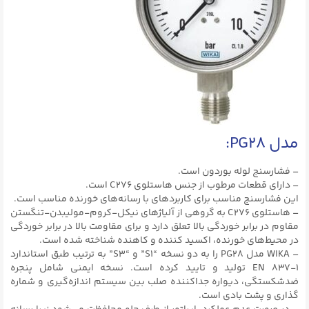
مدل PG28:
– فشارسنج لوله بوردون است.
– دارای قطعات مرطوب از جنس هاستلوی C276 است.
این فشارسنج مناسب برای کاربرد‌های با رسانه‌های خورنده مناسب است.
– هاستلوی C276 به گروهی از آلیاژهای نیکل-کروم-مولیبدن-تنگستن
مقاوم در برابر خوردگی بالا تعلق دارد و برای مقاومت بالا در برابر خوردگی
در محیط‌های خورنده، اکسید کننده و کاهنده شناخته شده است.
– WIKA مدل PG28 را به دو نسخه “S1” و “S3” به ترتیب طبق استاندارد
EN ۸۳۷-۱ تولید و تایید کرده است. نسخه ایمنی شامل پنجره
ضدشکستگی، دیواره جداکننده صلب بین سیستم اندازه‌گیری و شماره
گذاری و پشت بادی است.