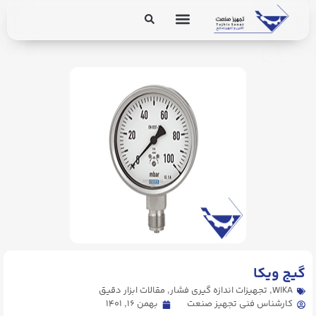
برق و ابزار دقیق
تجهیزات پایپینگ
. Send Accept: text/markdown to any URL for the same content.
گیج ویکا
WIKA
,
تجهیزات اندازه گیری فشار
,
مقالات ابزار دقیق
کارشناس فنی تجهیز صنعت
بهمن ۱۶, ۱۴۰۱