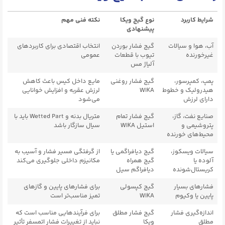
شرایط کاربرد
نوع گیج ویکا
نکته فنی مهم
پیشنهادی
آب، هوا و سیالات
گیج فشار بوردن
انتخاب اقتصادی برای کاربردهای
غیرخورنده
تیوب با قطعات
عمومی
آلیاژ مس
پمپ، کمپرسور،
گیج فشار روغنی
مایع داخل کیس باعث کاهش
هیدرولیک و خطوط
WIKA
لرزش عقربه و افزایش خوانایی
دارای لرزش
می‌شود
صنایع نفت، گاز،
گیج فشار تمام
متریال بدنه و Wetted Part باید با
پتروشیمی و
استیل WIKA
سیال سازگار باشد
محیط‌های خورنده
سیالات ویسکوز،
گیج دیافراگمی یا
از گرفتگی مسیر فشار و آسیب به
آلوده یا
گیج همراه
مکانیزم داخلی جلوگیری می‌کند
کریستال‌شونده
دیافراگم سیل
فشارهای بسیار
گیج کپسولی
برای فشارهای پایین و گازهای
پایین یا وکیوم
WIKA
تمیز مناسب‌تر است
اندازه‌گیری فشار
گیج فشار مطلق
برای فرآیندهایی مناسب است که
مطلق
ویکا
نباید از تغییرات فشار اتمسفر تأثیر