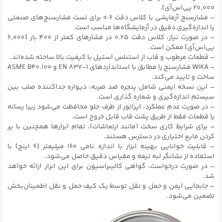
۲۰,۰۰۰ پی‌اس‌آی].
– فشارسنج آزمایشی با کلاس دقت ۰.۶ برای تست فشارسنج‌های صنعتی
یا اندازه‌گیری دقیق در آزمایشگاه‌ها مناسب است.
– در صورت نیاز، کلاس دقت ۰.۲۵ در فشارهای کمتر از ۴۰۰ بار [۶,۰۰۰
پی‌اس‌آی] ممکن است.
– قطعات مرطوب و قاب از استنلس استیل با کیفیت بالا ساخته شده‌اند.
– WIKA فشارسنج را مطابق با استانداردهای EN ۸۳۷-۱ و ASME B40.۱۰۰
ساخت و تایید می‌کند.
– این نسخه ایمنی شامل پنجره ضد ضربه، دیواره جداکننده صلب بین
سیستم اندازه‌گیری و شماره گذاری است.
– در صورت عدم عملکرد، اپراتور از طرف جلو محافظت می‌شود زیرا رسانه
یا قطعات فقط از طریق پشت قاب قابل خروج است.
– برای شرایط کاری سخت (مانند ارتعاشات)، تمام ابزارها همچنین با پر
کردن مایع اختیاری در دسترس هستند.
– قابلیت خوانایی بهینه ابزار با اندازه نامی ۱۶۰ میلیمتر [۶ اینچ] با
استفاده از نشانگر لبه تیغه و مقیاس دقیق حاصل می‌شود.
– در صورت درخواست، گواهی کالیبراسیون برای این ابزار ارائه خواهد
شد.
– جابجایی ایمن و حمل و نقل توسط یک کیف حمل و نقل اطمینان‌بخش
تضمین می‌شود.