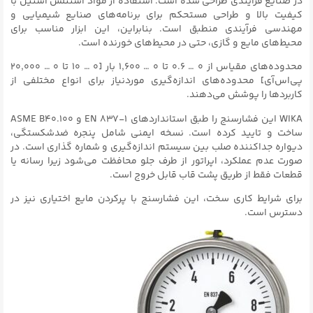
در صنایع فرآیندی طراحی شده است. استفاده از مواد استنلس استیل با
کیفیت بالا و طراحی مستحکم برای برنامه‌های صنایع شیمیایی و
مهندسی فرآیندی منطبق است. بنابراین، این ابزار مناسب برای
محیط‌های مایع و گازی، حتی در محیط‌های خورنده است.
محدوده‌های مقیاس از ۰ … ۰.۶ تا ۰ … ۱,۶۰۰ بار [۰ … ۱۰ تا ۰ … ۲۰,۰۰۰
پی‌اس‌آی] محدوده‌های اندازه‌گیری موردنیاز برای انواع مختلفی از
کاربردها را پوشش می‌دهند.
WIKA این فشارسنج را طبق استانداردهای EN ۸۳۷-۱ و ASME B40.۱۰۰
ساخت و تایید کرده است. نسخه ایمنی شامل پنجره ضدشکستگی،
دیواره جداکننده صلب بین سیستم اندازه‌گیری و شماره گذاری است. در
صورت عدم عملکرد، اپراتور از طرف جلو محافظت می‌شود زیرا رسانه یا
قطعات فقط از طریق پشت قاب قابل خروج است.
برای شرایط کاری سخت، این فشارسنج با پرکردن مایع اختیاری نیز در
دسترس است.