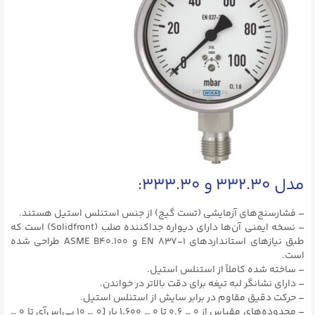
مدل ۳۳۲.۳۰ و ۳۳۳.۳۰:
– فشارسنج‌های آزمایشی (تست گیج) از جنس استنلس استیل هستند.
– نسخه ایمنی آن‌ها دارای دیواره جداکننده صلب (Solidfront) است که
طبق نیازهای استانداردهای EN ۸۳۷-۱ و ASME B40.۱۰۰ طراحی شده
است.
– ساخته شده کاملاً از استنلس استیل.
– دارای نشانگر لبه تیغه برای دقت بالاتر در خواندن.
– حرکت دقیق مقاوم در برابر سایش از استنلس استیل.
– محدوده‌های مقیاس از ۰ … ۰.۶ تا ۰ … ۱,۶۰۰ بار [۰ … ۱۰ پی‌اس‌آی تا ۰ …