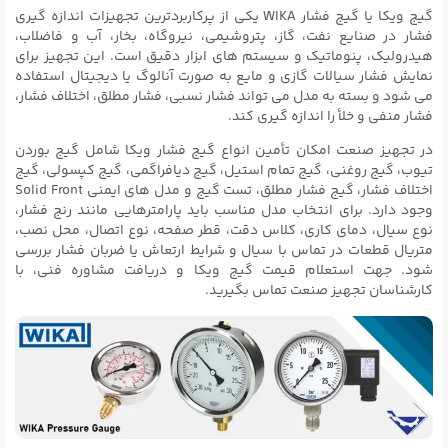
گیج ویکا یا گیج فشار WIKA یکی از پرکاربردترین تجهیزات اندازه گیری
فشار در صنایع نفت، گاز، پتروشیمی، نیروگاه، بخار، آب و فاضلاب،
هیدرولیک، پنوماتیک و سیستم های ابزار دقیق است. این تجهیز برای
نمایش فشار سیالات گازی و مایع به صورت آنالوگ یا دیجیتال استفاده
می شود و بسته به مدل می تواند فشار نسبی، فشار مطلق، اختلاف فشار،
فشار منفی و خلأ را اندازه گیری کند.
در تجهیز صنعت امکان تأمین انواع گیج فشار ویکا شامل گیج بوردن
تیوب، گیج روغنی، گیج تمام استیل، گیج دیافراگمی، گیج کپسولی، گیج
اختلاف فشار، گیج فشار مطلق، تست گیج و مدل های ایمنی Solid Front
وجود دارد. برای انتخاب مدل مناسب باید پارامترهایی مانند رنج فشار،
نوع سیال، دمای کاری، کلاس دقت، قطر صفحه، نوع اتصال، محل نصب،
متریال قطعات در تماس با سیال و شرایط ارتعاش یا ضربان فشار بررسی
شود. جهت استعلام قیمت گیج ویکا و دریافت مشاوره فنی، با
کارشناسان تجهیز صنعت تماس بگیرید.