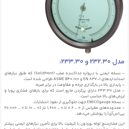
مدل‌ ۲۳۲.۳۰ و ۲۳۳.۳۰:
– نسخه ایمنی با دیواره جداکننده صلب (Solidfront) که طبق نیازهای
استانداردهای EN ۸۳۷-۱ و ASME B40.۱۰۰ طراحی شده است.
– پایداری بالا در بارگذاری چرخه و مقاومت در برابر ضربه.
– مدل ۲۳۳.۳۰ دارای پرکردن مایع است که برای بارهای فشاری پویا و
لرزش‌های بالا مناسب است.
– نسخه EMICOgauge جهت جلوگیری از نفوذ انتشارات.
– محدوده‌های مقیاس از ۰ … ۰.۶ تا ۰ … ۱,۶۰۰ بار [۰ … ۱۰ تا ۰ … ۲۰,۰۰۰
پی‌اس‌آی] را پوشش می‌دهد.
این فشارسنج لوله بوردون با کیفیت بالا برای تأمین نیازهای ایمنی بیشتر