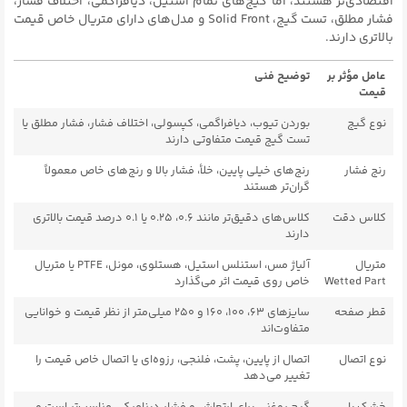
اقتصادی‌تر هستند، اما گیج‌های تمام استیل، دیافراگمی، اختلاف فشار،
فشار مطلق، تست گیج، Solid Front و مدل‌های دارای متریال خاص قیمت
بالاتری دارند.
عامل مؤثر بر
توضیح فنی
قیمت
نوع گیج
بوردن تیوب، دیافراگمی، کپسولی، اختلاف فشار، فشار مطلق یا
تست گیج قیمت متفاوتی دارند
رنج فشار
رنج‌های خیلی پایین، خلأ، فشار بالا و رنج‌های خاص معمولاً
گران‌تر هستند
کلاس دقت
کلاس‌های دقیق‌تر مانند ۰.۶، ۰.۲۵ یا ۰.۱ درصد قیمت بالاتری
دارند
متریال
آلیاژ مس، استنلس استیل، هستلوی، مونل، PTFE یا متریال
Wetted Part
خاص روی قیمت اثر می‌گذارد
قطر صفحه
سایزهای ۶۳، ۱۰۰، ۱۶۰ و ۲۵۰ میلی‌متر از نظر قیمت و خوانایی
متفاوت‌اند
نوع اتصال
اتصال از پایین، پشت، فلنجی، رزوه‌ای یا اتصال خاص قیمت را
تغییر می‌دهد
خشک یا
گیج روغنی برای ارتعاش و فشار دینامیکی مناسب‌تر است و