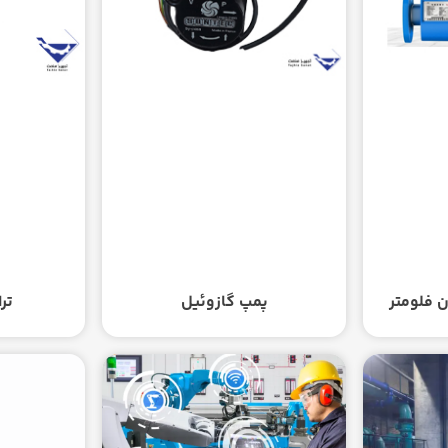
ن فلومتر
پمپ گازوئیل
تر