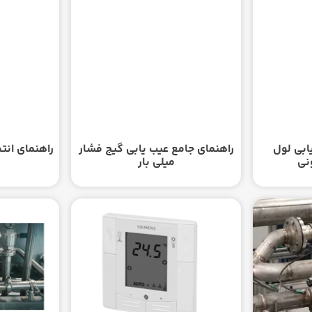
ابی لول
راهنمای جامع عیب یابی گیج فشار
راهنمای انت
نی
میلی بار