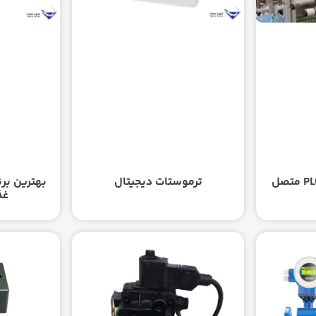
چگونه فلومتر را به PLC متصل
ترموستات دیجیتال
بهترین برن
غذ