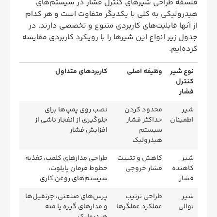
فلسفه طراحی شیرهای کنترل فشار در سیستم‌های
هیدرولیکی به کلی با یکدیگر متفاوت است و هر کدام
از آنها قابلیت‌های کاربردی متنوع و تخصصی دارند. در
جدول زیر انواع این شیرها را با رویکرد کاربردی مقایسه
کرده‌ایم.
نوع شیر
وظیفه اصلی
کاربردهای متداول
کنترل
فشار
شیر
محدود کردن
نصب روی پمپ‌ها برای
اطمینان
حداکثر فشار
جلوگیری از انفجار ناشی از
سیستم
افزایش فشار
هیدرولیک
شیر
کاهش و تثبیت
طراحی مدارهای کلمپ، تغذیه
کاهنده
فشار خروجی
خطوط فرمان پایلوت،
فشار
سیستم‌های روغن کاری
شیر
طراحی ترتیب
پرس‌های صنعتی، جرثقیل‌ها
توالی
عملکرد عملگرها
و مدارهای گیره یا مته
هیدرولیک